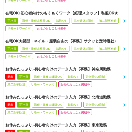
リモートワーク可
女性のおしごと掲載中
在宅OK♪初心者向けのもくもくワーク【経理スタッフ】私服OK★
正社員
職種・業種未経験OK
転勤なし
完全週休2日制
第二新卒歓迎
リモートワーク可
女性のおしごと掲載中
在宅OK★髪型・ネイル・服装自由の【事務】サクッと定時退社♪
正社員
職種・業種未経験OK
転勤なし
完全週休2日制
第二新卒歓迎
リモートワーク可
女性のおしごと掲載中
お休みたっぷり♪初心者向けのデータ入力【事務】神奈川勤務
新着
正社員
職種・業種未経験OK
転勤なし
完全週休2日制
第二新卒歓迎
リモートワーク可
女性のおしごと掲載中
お休みたっぷり♪初心者向けのデータ入力【事務】北海道勤務
新着
正社員
職種・業種未経験OK
転勤なし
完全週休2日制
第二新卒歓迎
リモートワーク可
女性のおしごと掲載中
お休みたっぷり♪初心者向けのデータ入力【事務】東京勤務