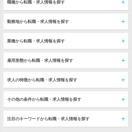
職種から転職・求人情報を探す
勤務地から転職・求人情報を探す
業種から転職・求人情報を探す
雇用形態から転職・求人情報を探す
求人の特徴から転職・求人情報を探す
その他の条件から転職・求人情報を探す
注目のキーワードから転職・求人情報を探す