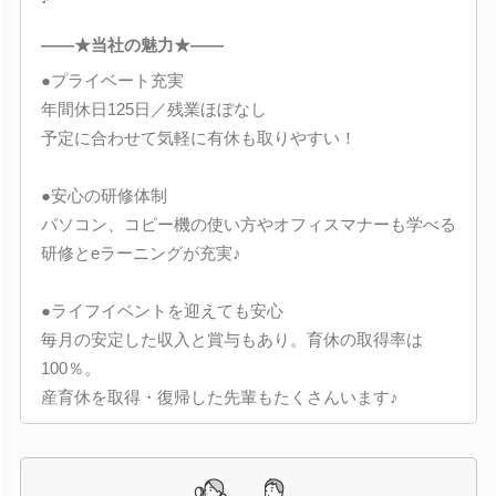
――★当社の魅力★――
●プライベート充実
年間休日125日／残業ほぼなし
予定に合わせて気軽に有休も取りやすい！
●安心の研修体制
パソコン、コピー機の使い方やオフィスマナーも学べる
研修とeラーニングが充実♪
●ライフイベントを迎えても安心
毎月の安定した収入と賞与もあり。育休の取得率は
100％。
産育休を取得・復帰した先輩もたくさんいます♪