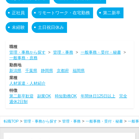
正社員
リモートワーク・在宅勤務
第二新卒
未経験
土日祝日休み
職種
管理・事務から探す
>
管理・事務
>
一般事務・受付・秘書
>
一般事務・庶務
勤務地
新潟県
千葉県
静岡県
京都府
福岡県
業種
人材派遣・人材紹介
特徴
第二新卒歓迎
副業OK
時短勤務OK
年間休日125日以上
完全
週休2日制
転職TOP
管理・事務から探す
管理・事務
一般事務・受付・秘書
一般事