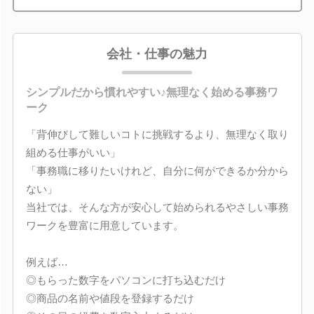
会社・仕事の魅力
シンプルだから慣れやすい♪無理なく始める事務ワ
ーク
「背伸びして難しいコトに挑戦するより、無理なく取り
組める仕事がいい」
「事務職に移りたいけれど、自分に何ができるか分から
ない」
当社では、そんな方が安心して始められるやさしい事務
ワークを豊富に用意しています。
例えば…
◎もらった数字をパソコンに打ち込むだけ
◎商品の名前や値段を登録するだけ