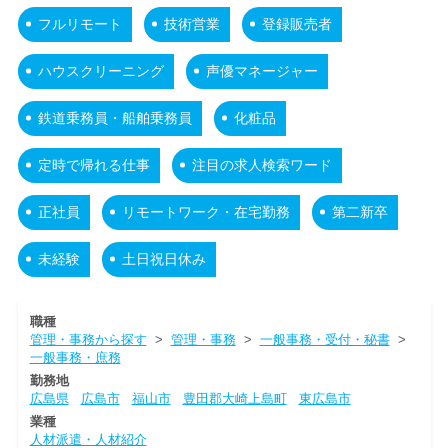
フルリモート
技術営業
登録販売者
ハウスクリーニング
声優マネージャー
鉄道乗務員・船舶乗務員
化粧品
定時で帰れる仕事
注目の求人検索ワード
正社員
リモートワーク・在宅勤務
第二新卒
未経験
土日祝日休み
職種
管理・事務から探す
>
管理・事務
>
一般事務・受付・秘書
>
一般事務・庶務
勤務地
広島県
広島市
福山市
豊田郡大崎上島町
東広島市
業種
人材派遣・人材紹介