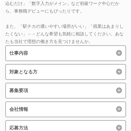
込むだけ」「数字入力がメイン」など初級ワーク中心だか
ら、事務職デビューにもぴったりです。
また、「駅チカの通いやすい場所がいい」「残業はあまりし
たくない」－－どんな希望も気軽に相談してください。あな
たも当社で理想の働き方を見つけませんか。
仕事内容
対象となる方
募集要項
会社情報
応募方法