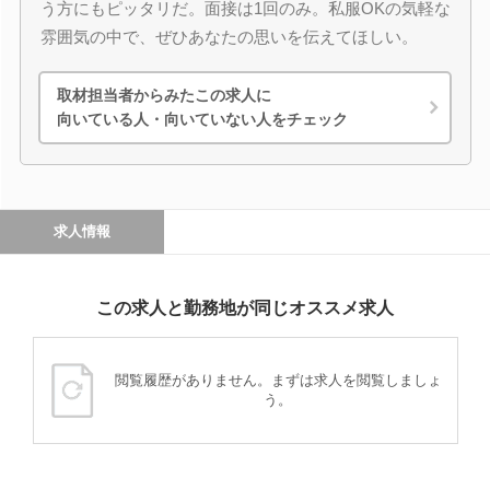
う方にもピッタリだ。面接は1回のみ。私服OKの気軽な
雰囲気の中で、ぜひあなたの思いを伝えてほしい。
取材担当者からみたこの求人に
向いている人・向いていない人をチェック
求人情報
この求人と勤務地が同じオススメ求人
閲覧履歴がありません。まずは求人を閲覧しましょ
う。