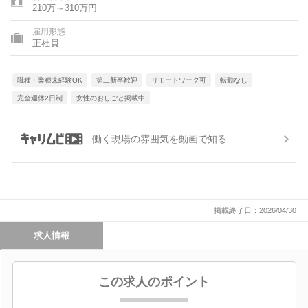
210万～310万円
雇用形態
正社員
職種・業種未経験OK
第二新卒歓迎
リモートワーク可
転勤なし
完全週休2日制
女性のおしごと掲載中
働く現場の雰囲気を動画で知る
掲載終了日：2026/04/30
求人情報
この求人のポイント