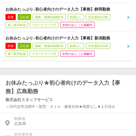
お休みたっぷり♪初心者向けのデータ入力【事務】静岡勤務
新着
正社員
職種・業種未経験OK
転勤なし
完全週休2日制
第二新卒歓迎
リモートワーク可
女性のおしごと掲載中
お休みたっぷり♪初心者向けのデータ入力【事務】新潟勤務
新着
正社員
職種・業種未経験OK
転勤なし
完全週休2日制
第二新卒歓迎
リモートワーク可
女性のおしごと掲載中
お休みたっぷり★初心者向けのデータ入力【事
務】広島勤務
株式会社スタッフサービス
＜20代女性活躍中＞髪型・ネイル・服装自由★残業なし★土日休み
勤務地
広島県
初年度年収