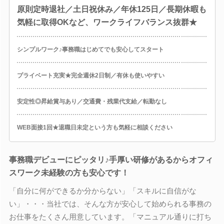
原則定時退社／土日祝休み／年休125日／長期休暇も
気軽に取得OKなど、ワークライフバランス抜群★
シンプルワーク♪事務職はじめてでも安心してスタート
プライベート充実★完全週休2日制／有休も使いやすい
安定性◎昇給賞与あり／交通費・残業代支給／転勤なし
WEB面接1回★退職日未定という方も気軽に相談ください
事務職デビューにピッタリ♪手厚い研修があるからオフィ
スワーク未経験の方も安心です！
「自分に何ができるか分からない」「スキルに自信がな
い」・・・当社では、そんな方が安心して始められる事務の
お仕事をたくさん用意しています。「マニュアル通りに打ち