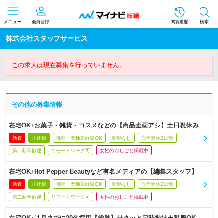
メニュー
会員登録
閲覧履歴
検索
株式会社スタッフサービス
この求人は現在募集を行っていません。
その他の募集情報
在宅OK♪お菓子・雑貨・コスメなどの【商品企画アシ】土日祝休み
新着
正社員
職種・業種未経験OK
転勤なし
完全週休2日制
第二新卒歓迎
リモートワーク可
女性のおしごと掲載中
在宅OK♪Hot Pepper Beautyなど有名メディアの【編集スタッフ】
新着
正社員
職種・業種未経験OK
転勤なし
完全週休2日制
第二新卒歓迎
リモートワーク可
女性のおしごと掲載中
在宅OK♪11月までに20名採用【総務】サクッと定時退社★私服OK