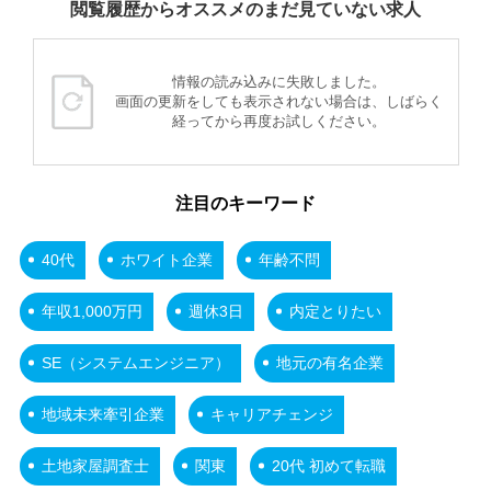
閲覧履歴からオススメのまだ見ていない求人
情報の読み込みに失敗しました。
画面の更新をしても表示されない場合は、しばらく
経ってから再度お試しください。
注目のキーワード
40代
ホワイト企業
年齢不問
年収1,000万円
週休3日
内定とりたい
SE（システムエンジニア）
地元の有名企業
地域未来牽引企業
キャリアチェンジ
土地家屋調査士
関東
20代 初めて転職