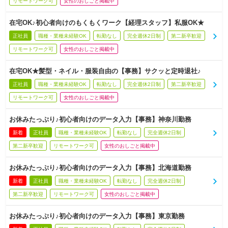
リモートワーク可
女性のおしごと掲載中
在宅OK♪初心者向けのもくもくワーク【経理スタッフ】私服OK★
正社員
職種・業種未経験OK
転勤なし
完全週休2日制
第二新卒歓迎
リモートワーク可
女性のおしごと掲載中
在宅OK★髪型・ネイル・服装自由の【事務】サクッと定時退社♪
正社員
職種・業種未経験OK
転勤なし
完全週休2日制
第二新卒歓迎
リモートワーク可
女性のおしごと掲載中
お休みたっぷり♪初心者向けのデータ入力【事務】神奈川勤務
新着
正社員
職種・業種未経験OK
転勤なし
完全週休2日制
第二新卒歓迎
リモートワーク可
女性のおしごと掲載中
お休みたっぷり♪初心者向けのデータ入力【事務】北海道勤務
新着
正社員
職種・業種未経験OK
転勤なし
完全週休2日制
第二新卒歓迎
リモートワーク可
女性のおしごと掲載中
お休みたっぷり♪初心者向けのデータ入力【事務】東京勤務