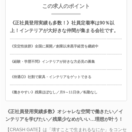
この求人のポイント
《正社員登用実績も多数！》社員定着率は90％以
上！インテリアが大好きな仲間が集まる会社です。
《安定性抜群》全国に展開／創業以来黒字経営を継続中
《経験・学歴不問》インテリアが好きな方必見の募集
《待遇◎》社割で家具・インテリアをゲットできる
《働きやすい》残業ほぼなし／月9～11日休／転勤なし
《正社員登用実績多数》オシャレな空間で働きたい／イ
ンテリアを学びたい／残業少なめがいい…理想が叶う！
【CRASH GATE】は「壊すことで生まれるなにか」をコンセ