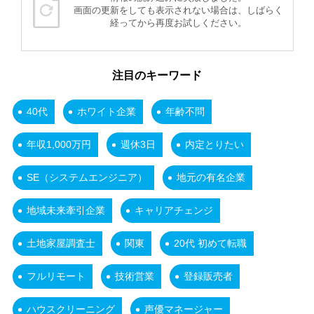
画面の更新をしても表示されない場合は、しばらく
経ってから再度お試しください。
注目のキーワード
40代
ホワイト企業
年齢不問
年収1,000万円
週休3日
内定とりたい
SE（システムエンジニア）
地元の有名企業
地域未来牽引企業
キャリアチェンジ
土地家屋調査士
関東
20代 初めて転職
フルリモート
技術営業
登録販売者
ハウスクリーニング
声優マネージャー