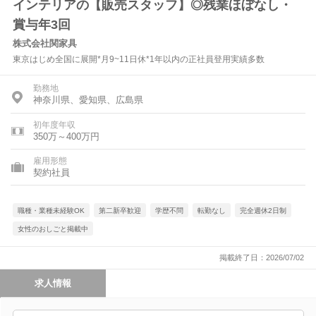
インテリアの【販売スタッフ】◎残業ほぼなし・
賞与年3回
株式会社関家具
東京はじめ全国に展開*月9~11日休*1年以内の正社員登用実績多数
勤務地
神奈川県、愛知県、広島県
初年度年収
350万～400万円
雇用形態
契約社員
職種・業種未経験OK
第二新卒歓迎
学歴不問
転勤なし
完全週休2日制
女性のおしごと掲載中
掲載終了日：2026/07/02
求人情報