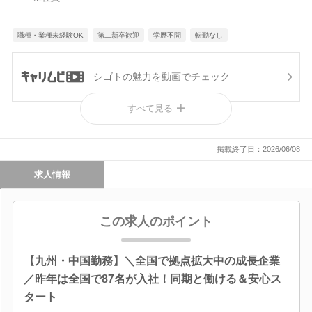
職種・業種未経験OK
第二新卒歓迎
学歴不問
転勤なし
シゴトの魅力を動画でチェック
すべて見る
出展決定！
掲載終了日：2026/06/08
求人情報
この求人のポイント
【九州・中国勤務】＼全国で拠点拡大中の成長企業
／昨年は全国で87名が入社！同期と働ける＆安心ス
タート