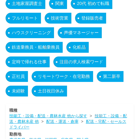
土地家屋調査士
関東
20代 初めて転職
フルリモート
技術営業
登録販売者
ハウスクリーニング
声優マネージャー
鉄道乗務員・船舶乗務員
化粧品
定時で帰れる仕事
注目の求人検索ワード
正社員
リモートワーク・在宅勤務
第二新卒
未経験
土日祝日休み
職種
技能工・設備・配送・農林水産 他から探す
>
技能工・設備・配
送・農林水産 他
>
配送・運送・倉庫
>
配送・宅配・セールス
ドライバー
勤務地