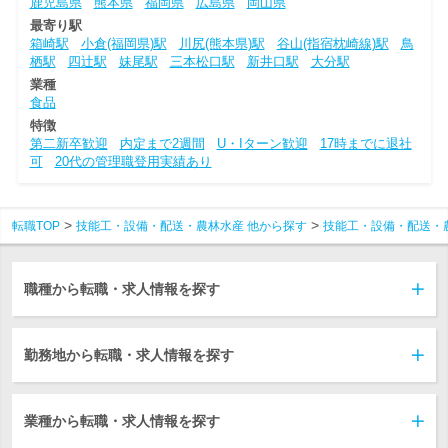
鹿児島県
熊本県
福岡県
広島県
岡山県
最寄り駅
箱崎駅
小倉(福岡県)駅
川尻(熊本県)駅
谷山(指宿枕崎線)駅
鳥
栖駅
四辻駅
妹尾駅
三本松口駅
新井口駅
大分駅
業種
食品
特徴
第二新卒歓迎
内定まで2週間
U・Iターン歓迎
17時までに退社
可
20代の管理職登用実績あり
転職TOP
技能工・設備・配送・農林水産 他から探す
技能工・設備・配送・
職種から転職・求人情報を探す
勤務地から転職・求人情報を探す
業種から転職・求人情報を探す