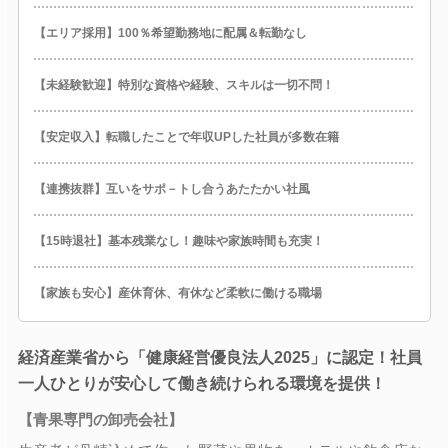
【エリア採用】100％希望勤務地に配属＆転勤なし
【未経験歓迎】特別な資格や経験、スキルは一切不問！
【安定収入】転職したことで年収UPした社員が多数在籍
【連携抜群】互いをサポ－トし合うあたたかい社風
【15時退社】基本残業なし！趣味や家族時間も充実！
【家族も安心】産休育休、有休など柔軟に働ける職場
経済産業省から「健康経営優良法人2025」に認定！社員
一人ひとりが安心して働き続けられる環境を提供！
【青果専門の卸売会社】