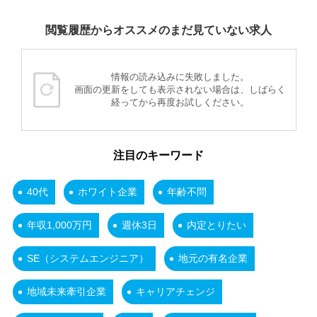
閲覧履歴からオススメのまだ見ていない求人
情報の読み込みに失敗しました。
画面の更新をしても表示されない場合は、しばらく
経ってから再度お試しください。
注目のキーワード
40代
ホワイト企業
年齢不問
年収1,000万円
週休3日
内定とりたい
SE（システムエンジニア）
地元の有名企業
地域未来牽引企業
キャリアチェンジ