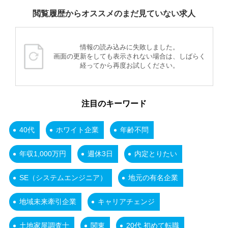
閲覧履歴からオススメのまだ見ていない求人
情報の読み込みに失敗しました。
画面の更新をしても表示されない場合は、しばらく
経ってから再度お試しください。
注目のキーワード
40代
ホワイト企業
年齢不問
年収1,000万円
週休3日
内定とりたい
SE（システムエンジニア）
地元の有名企業
地域未来牽引企業
キャリアチェンジ
土地家屋調査士
関東
20代 初めて転職