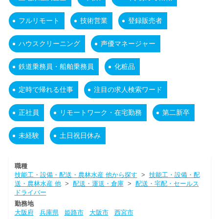
フルリモート
技術営業
登録販売者
ハウスクリーニング
声優マネージャー
鉄道乗務員・船舶乗務員
化粧品
定時で帰れる仕事
注目の求人検索ワード
正社員
リモートワーク・在宅勤務
第二新卒
未経験
土日祝日休み
職種
技能工・設備・配送・農林水産 他から探す
>
技能工・設備・配
送・農林水産 他
>
配送・運送・倉庫
>
配送・宅配・セールス
ドライバー
勤務地
大阪府
兵庫県
姫路市
大阪市
西宮市