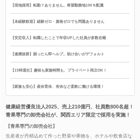
【現地採用】転勤？ありません。希望勤務地100％配属
【未経験歓迎】経験ゼロ・資格ゼロでも問題ありません
【安定収入】転職したことで年収UPした社員が多数在籍
【連携抜群】困ったら即ヘルプ。助け合いがデフォルト
【15時退社】趣味も家族時間も、プライベート両立OK！
【家族も安心】産休育休、有休など柔軟に働ける環境！
健康経営優良法人2025、売上210億円、社員数800名超！
青果専門の卸売会社が、関西エリア限定で採用を実施！
【青果専門の卸売会社】
生産者が丹精込めて作った野菜や果物を、ホテルや飲食店な