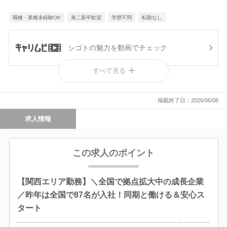
職種・業種未経験OK
第二新卒歓迎
学歴不問
転勤なし
シゴトの魅力を動画でチェック
すべて見る
出展決定！
掲載終了日：2026/06/08
求人情報
この求人のポイント
【関西エリア勤務】＼全国で拠点拡大中の成長企業
／昨年は全国で87名が入社！同期と働ける＆安心ス
タート