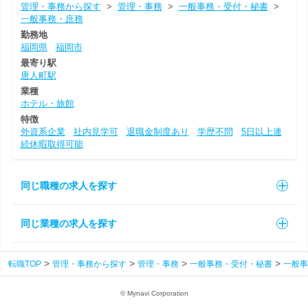
管理・事務から探す
>
管理・事務
>
一般事務・受付・秘書
>
一般事務・庶務
勤務地
福岡県
福岡市
最寄り駅
唐人町駅
業種
ホテル・旅館
特徴
外資系企業
社内見学可
退職金制度あり
学歴不問
5日以上連
続休暇取得可能
同じ職種の求人を探す
同じ業種の求人を探す
転職TOP
管理・事務から探す
管理・事務
一般事務・受付・秘書
一般事
© Mynavi Corporation