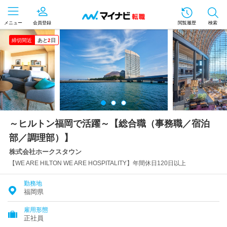
メニュー
会員登録
閲覧履歴
検索
締切間近
あと
2
日
～ヒルトン福岡で活躍～【総合職（事務職／宿泊
部／調理部）】
株式会社ホークスタウン
【WE ARE HILTON WE ARE HOSPITALITY】年間休日120日以上
勤務地
福岡県
雇用形態
正社員