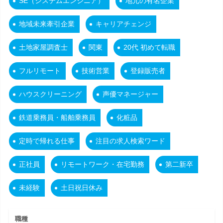
SE（システムエンジニア）
地元の有名企業
地域未来牽引企業
キャリアチェンジ
土地家屋調査士
関東
20代 初めて転職
フルリモート
技術営業
登録販売者
ハウスクリーニング
声優マネージャー
鉄道乗務員・船舶乗務員
化粧品
定時で帰れる仕事
注目の求人検索ワード
正社員
リモートワーク・在宅勤務
第二新卒
未経験
土日祝日休み
職種