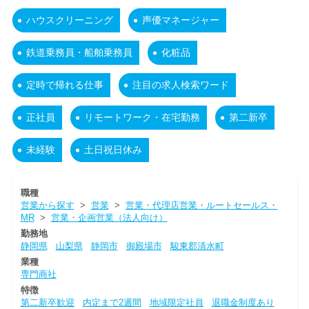
ハウスクリーニング
声優マネージャー
鉄道乗務員・船舶乗務員
化粧品
定時で帰れる仕事
注目の求人検索ワード
正社員
リモートワーク・在宅勤務
第二新卒
未経験
土日祝日休み
職種
営業から探す
>
営業
>
営業・代理店営業・ルートセールス・
MR
>
営業・企画営業（法人向け）
勤務地
静岡県
山梨県
静岡市
御殿場市
駿東郡清水町
業種
専門商社
特徴
第二新卒歓迎
内定まで2週間
地域限定社員
退職金制度あり