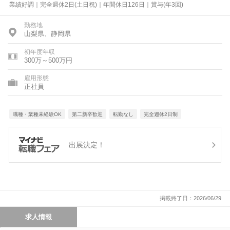
業績好調｜完全週休2日(土日祝)｜年間休日126日｜賞与(年3回)
勤務地
山梨県、静岡県
初年度年収
300万～500万円
雇用形態
正社員
職種・業種未経験OK
第二新卒歓迎
転勤なし
完全週休2日制
出展決定！
掲載終了日：2026/06/29
求人情報