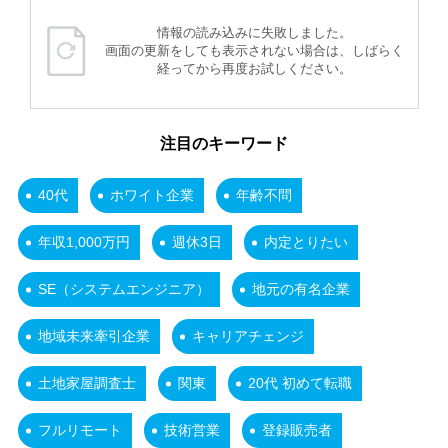
情報の読み込みに失敗しました。
画面の更新をしても表示されない場合は、しばらく
経ってから再度お試しください。
注目のキーワード
40代
ホワイト企業
年齢不問
年収1,000万円
週休3日
内定とりたい
SE（システムエンジニア）
地元の有名企業
地域未来牽引企業
キャリアチェンジ
土地家屋調査士
関東
20代 初めて転職
フルリモート
技術営業
登録販売者