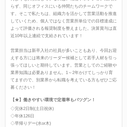
らず、同じオフィスにいる仲間たちのチームワークで
す。そこで私たちは、組織力を活かして営業活動を推進
していくため、個人ではなく営業所単位での目標達成に
よって評価される報奨制度を整えました。決算賞与は直
近10年以上連続で支給されています！
営業担当は新卒入社の社員が多いこともあり、今回お迎
えする方には将来のリーダー候補として若手人材を引っ
張ってほしいと期待しています。営業としてのご経験や
業界知識は必要ありません。1～2年かけてしっかり育
てますので、別業界から転職を考えている方もぜひご応
募ください！
【★】働きやすい環境で定着率もバツグン！
◇完休2日制(土日祝休)
◇年休126日
◇早帰りデー(水or木)