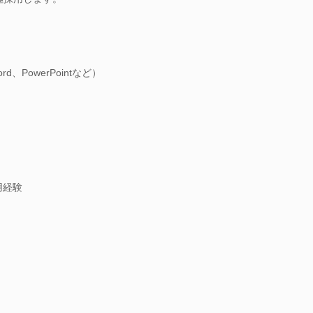
d、PowerPointなど）
用経験