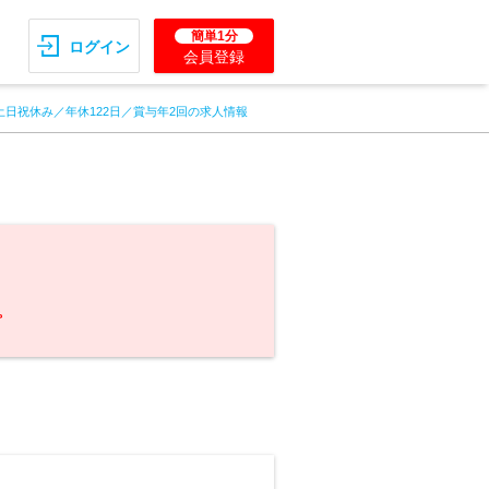
簡単1分
ログイン
会員登録
土日祝休み／年休122日／賞与年2回の求人情報
。