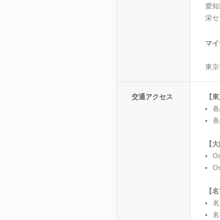
愛知
栄セ
マイ
東京
交通アクセス
【東
各
各
【大
O
O
【名
名
名