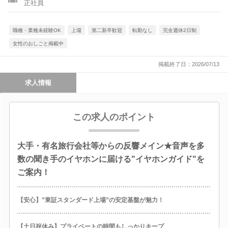
正社員
職種・業種未経験OK
上場
第二新卒歓迎
転勤なし
完全週休2日制
女性のおしごと掲載中
掲載終了日：2026/07/13
求人情報
この求人のポイント
大手・有名旅行会社等からの反響メイン★音声を多
数の聞き手のイヤホンに届ける"イヤホンガイド"を
ご案内！
【安心】”東証スタンダード上場”の安定基盤が魅力！
【土日祝休み】プライベートの時間もしっかりキープ