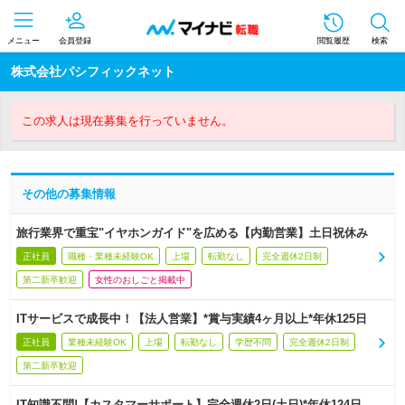
メニュー
会員登録
閲覧履歴
検索
株式会社パシフィックネット
この求人は現在募集を行っていません。
その他の募集情報
旅行業界で重宝"イヤホンガイド"を広める【内勤営業】土日祝休み
正社員
職種・業種未経験OK
上場
転勤なし
完全週休2日制
第二新卒歓迎
女性のおしごと掲載中
ITサービスで成長中！【法人営業】*賞与実績4ヶ月以上*年休125日
正社員
業種未経験OK
上場
転勤なし
学歴不問
完全週休2日制
第二新卒歓迎
IT知識不問!【カスタマーサポート】完全週休2日(土日)*年休124日