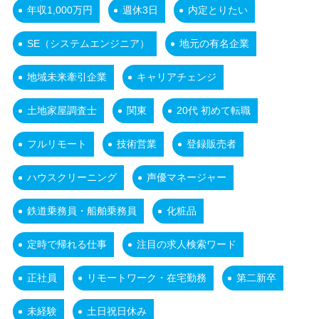
年収1,000万円
週休3日
内定とりたい
SE（システムエンジニア）
地元の有名企業
地域未来牽引企業
キャリアチェンジ
土地家屋調査士
関東
20代 初めて転職
フルリモート
技術営業
登録販売者
ハウスクリーニング
声優マネージャー
鉄道乗務員・船舶乗務員
化粧品
定時で帰れる仕事
注目の求人検索ワード
正社員
リモートワーク・在宅勤務
第二新卒
未経験
土日祝日休み