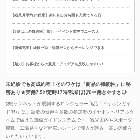
【残業月平均3h程度】趣味も自分時間も充実できる◎
【9割以上の成約率】旅行・イベント業界でニーズ大！
【研修充実】経験ゼロ・知識ゼロからチャレンジできる
【魅力】お客様からの意見・アイデアも反映しやすい！
未経験でも高成約率！そのワケは『商品の機能性』に秘
密あり★実働7.5h/定時17時/残業ほぼ0⇒働きやすさ◎
(株)ケンネットが展開するロングセラー商品「イヤホンガイ
ド(R)」は、話者の音声を多数の参加者のイヤホンへリアルタ
イムで届ける無線ガイドシステムです。観光案内やスポーツ
観戦、工場見学など幅広いシーンで導入が進み、高い評価を
いただいています。