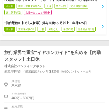
正社員
職種・業種未経験OK
上場
学歴不問
完全週休2日制
第二新卒歓迎
女性のおしごと掲載中
*仙台勤務×【IT法人営業】賞与実績4ヶ月以上・年休125日
正社員
業種未経験OK
上場
転勤なし
学歴不問
完全週休2日制
旅行業界で重宝"イヤホンガイド"を広める【内勤
スタッフ】土日休
株式会社パシフィックネット
残業月平均3h／残業ほぼナシ／年休120日 ※(株)ケンネットへ出向
勤務地
東京都
初年度年収
400万～500万円
雇用形態