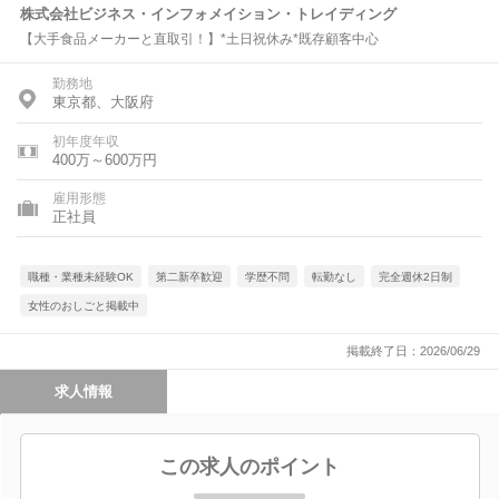
株式会社ビジネス・インフォメイション・トレイディング
【大手食品メーカーと直取引！】*土日祝休み*既存顧客中心
勤務地
東京都、大阪府
初年度年収
400万～600万円
雇用形態
正社員
職種・業種未経験OK
第二新卒歓迎
学歴不問
転勤なし
完全週休2日制
女性のおしごと掲載中
掲載終了日：2026/06/29
求人情報
この求人のポイント