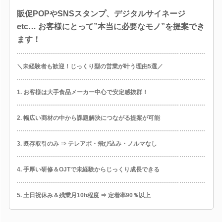
販促POPやSNSスタンプ、デジタルサイネージ
etc… お客様にとって”本当に必要なモノ”を提案でき
ます！
＼未経験者も歓迎！じっくり型の営業が叶う理由5選／
1. お客様は大手食品メーカー中心で安定感抜群！
2. 幅広い商材の中から課題解決につながる提案が可能
3. 既存取引のみ ⇒ テレアポ・飛び込み・ノルマなし
4. 手厚い研修＆OJTで未経験からじっくり成長できる
5. 土日祝休み＆残業月10h程度 ⇒ 定着率90％以上