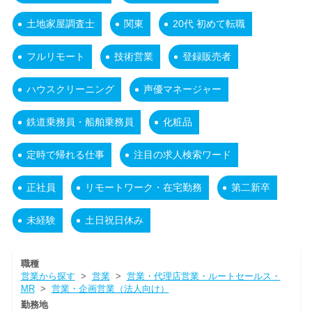
土地家屋調査士
関東
20代 初めて転職
フルリモート
技術営業
登録販売者
ハウスクリーニング
声優マネージャー
鉄道乗務員・船舶乗務員
化粧品
定時で帰れる仕事
注目の求人検索ワード
正社員
リモートワーク・在宅勤務
第二新卒
未経験
土日祝日休み
職種
営業から探す
>
営業
>
営業・代理店営業・ルートセールス・
MR
>
営業・企画営業（法人向け）
勤務地