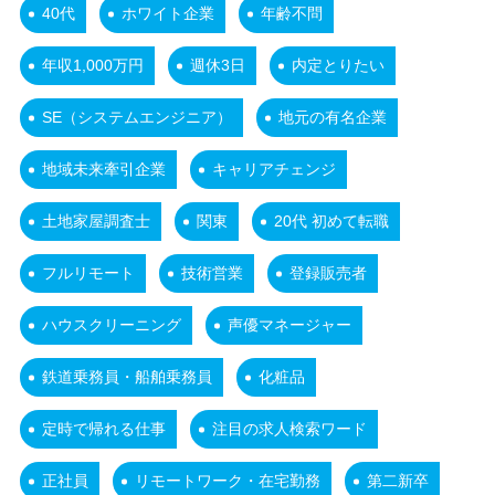
40代
ホワイト企業
年齢不問
年収1,000万円
週休3日
内定とりたい
SE（システムエンジニア）
地元の有名企業
地域未来牽引企業
キャリアチェンジ
土地家屋調査士
関東
20代 初めて転職
フルリモート
技術営業
登録販売者
ハウスクリーニング
声優マネージャー
鉄道乗務員・船舶乗務員
化粧品
定時で帰れる仕事
注目の求人検索ワード
正社員
リモートワーク・在宅勤務
第二新卒