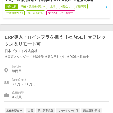
契約社員
職種・業種未経験OK
上場
転勤なし
学歴不問
完全週休2日制
第二新卒歓迎
女性のおしごと掲載中
ERP導入・ITインフラを担う【社内SE】★フレッ
クス＆リモート可
日本プラスト株式会社
＃東証スタンダード上場企業 ＃客先常駐なし ＃DX化も推進中
勤務地
静岡県
初年度年収
350万～550万円
雇用形態
正社員
業種未経験OK
上場
第二新卒歓迎
リモートワーク可
完全週休2日制