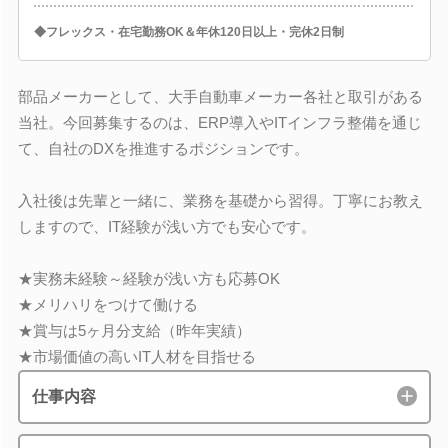
◆フレックス・在宅勤務OK＆年休120日以上・完休2日制
部品メーカーとして、大手自動車メーカー各社と取引がある
当社。今回募集するのは、ERP導入やITインフラ整備を通じ
て、自社のDXを推進するポジションです。
入社後は先輩と一緒に、業務を基礎から習得。丁寧にお教え
しますので、IT経験が浅い方でも安心です。
★実務未経験～経験が浅い方も応募OK
★メリハリをつけて働ける
★賞与は5ヶ月分支給（昨年実績）
★市場価値の高いIT人材を目指せる
仕事内容