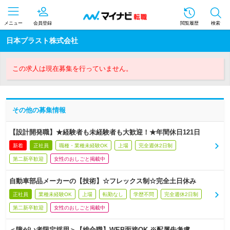
メニュー
会員登録
閲覧履歴
検索
日本プラスト株式会社
この求人は現在募集を行っていません。
その他の募集情報
【設計開発職】★経験者も未経験者も大歓迎！★年間休日121日
新着
正社員
職種・業種未経験OK
上場
完全週休2日制
第二新卒歓迎
女性のおしごと掲載中
自動車部品メーカーの【技術】☆フレックス制☆完全土日休み
正社員
業種未経験OK
上場
転勤なし
学歴不問
完全週休2日制
第二新卒歓迎
女性のおしごと掲載中
＜障がい者限定採用＞【総合職】WEB面接OK ※配属先考慮