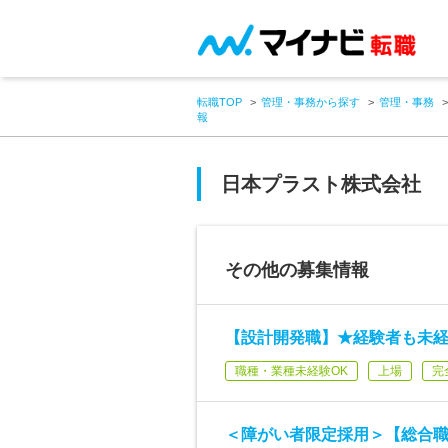
転職TOP
管理・事務から探す
管理・事務
報
日本プラスト株式会社
その他の募集情報
【設計開発職】★経験者も未経
職種・業種未経験OK
上場
完
＜障がい者限定採用＞【総合職