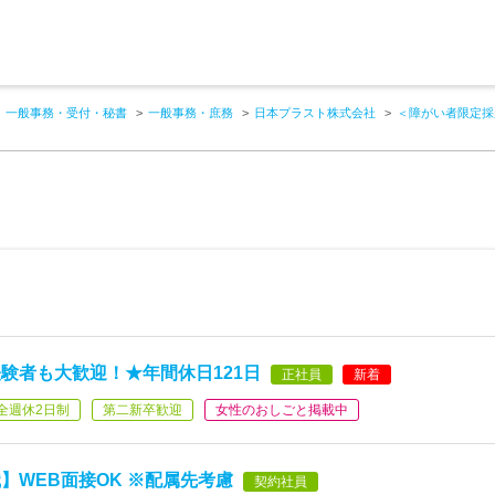
一般事務・受付・秘書
一般事務・庶務
日本プラスト株式会社
＜障がい者限定採
験者も大歓迎！★年間休日121日
正社員
新着
全週休2日制
第二新卒歓迎
女性のおしごと掲載中
】WEB面接OK ※配属先考慮
契約社員