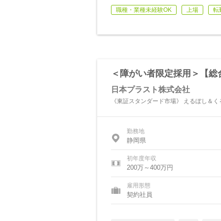
職種・業種未経験OK
上場
転
＜障がい者限定採用＞【総合
日本プラスト株式会社
《東証スタンダード市場》 えるぼし＆く
勤務地
静岡県
初年度年収
200万～400万円
雇用形態
契約社員