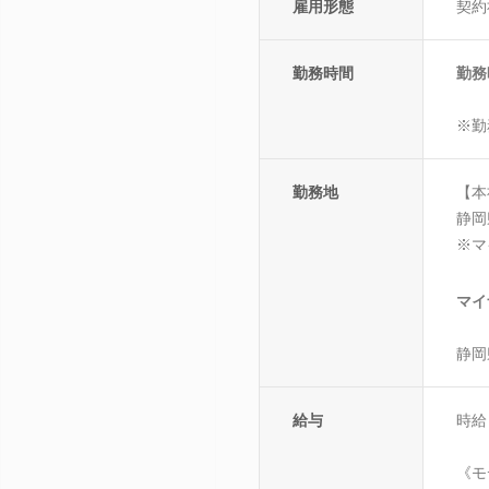
雇用形態
契約
勤務時間
勤務時
※勤
勤務地
【本
静岡
※マ
マイ
静岡
給与
時給 
《モ