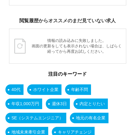
閲覧履歴からオススメのまだ見ていない求人
情報の読み込みに失敗しました。
画面の更新をしても表示されない場合は、しばらく
経ってから再度お試しください。
注目のキーワード
40代
ホワイト企業
年齢不問
年収1,000万円
週休3日
内定とりたい
SE（システムエンジニア）
地元の有名企業
地域未来牽引企業
キャリアチェンジ