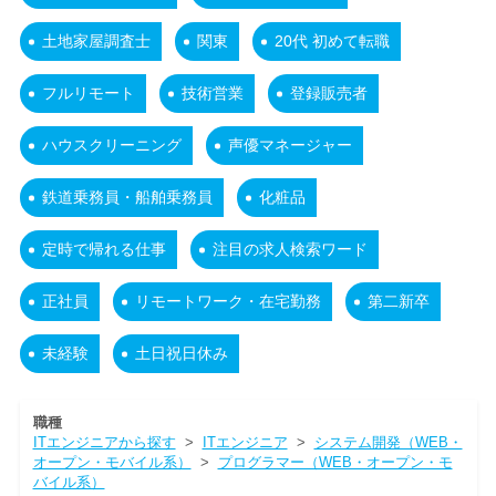
土地家屋調査士
関東
20代 初めて転職
フルリモート
技術営業
登録販売者
ハウスクリーニング
声優マネージャー
鉄道乗務員・船舶乗務員
化粧品
定時で帰れる仕事
注目の求人検索ワード
正社員
リモートワーク・在宅勤務
第二新卒
未経験
土日祝日休み
職種
ITエンジニアから探す
>
ITエンジニア
>
システム開発（WEB・
オープン・モバイル系）
>
プログラマー（WEB・オープン・モ
バイル系）