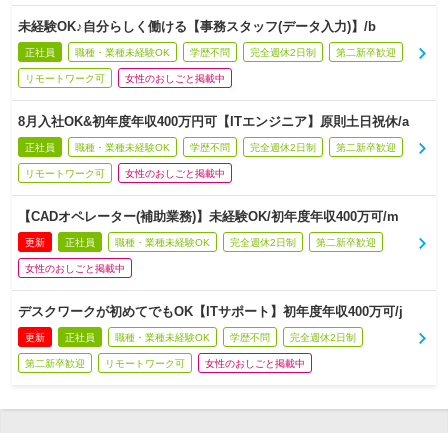
未経験OK♪自分らしく働ける【事務スタッフ(データ入力)】/b
正社員
職種・業種未経験OK
学歴不問
完全週休2日制
第二新卒歓迎
リモートワーク可
女性のおしごと掲載中
8月入社OK&初年度年収400万円可【ITエンジニア】原則土日祝休/a
正社員
職種・業種未経験OK
学歴不問
完全週休2日制
第二新卒歓迎
リモートワーク可
女性のおしごと掲載中
【CADオペレーター(補助業務)】未経験OK/初年度年収400万可/m
更新
正社員
職種・業種未経験OK
完全週休2日制
第二新卒歓迎
女性のおしごと掲載中
デスクワークが初めてでもOK【ITサポート】初年度年収400万可/j
更新
正社員
職種・業種未経験OK
学歴不問
完全週休2日制
第二新卒歓迎
リモートワーク可
女性のおしごと掲載中