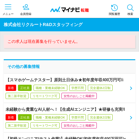
メニュー
会員登録
閲覧履歴
検索
株式会社リクルートR&Dスタッフィング
この求人は現在募集を行っていません。
その他の募集情報
【スマホゲームテスター】原則土日休み★初年度年収400万円可/i
新着
正社員
職種・業種未経験OK
学歴不問
完全週休2日制
第二新卒歓迎
リモートワーク可
女性のおしごと掲載中
未経験から貴重なAI人材へ！【生成AIエンジニア】★研修も充実/l
新着
正社員
職種・業種未経験OK
学歴不問
完全週休2日制
第二新卒歓迎
リモートワーク可
女性のおしごと掲載中
【初級エンジニア(テスト作業)】未経験OK/初年度年収400万円可/c