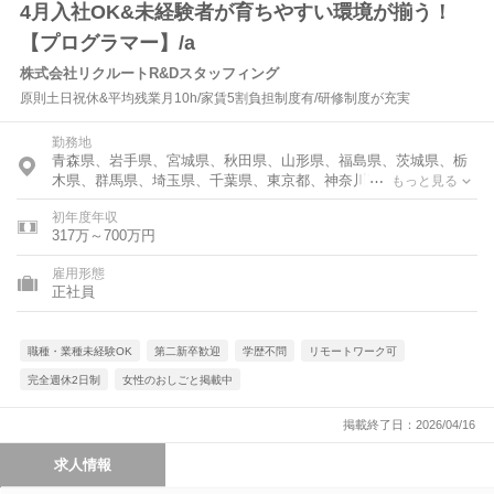
4月入社OK&未経験者が育ちやすい環境が揃う！
【プログラマー】/a
株式会社リクルートR&Dスタッフィング
原則土日祝休&平均残業月10h/家賃5割負担制度有/研修制度が充実
勤務地
青森県、岩手県、宮城県、秋田県、山形県、福島県、茨城県、栃
木県、群馬県、埼玉県、千葉県、東京都、神奈川県、福井県、山
もっと見る
梨県、長野県、岐阜県、静岡県、愛知県、三重県、滋賀県、京都
初年度年収
府、大阪府、兵庫県、奈良県、岡山県、広島県、山口県、香川
317万～700万円
県、福岡県、佐賀県、長崎県、熊本県、大分県、宮崎県、鹿児島
県
雇用形態
正社員
職種・業種未経験OK
第二新卒歓迎
学歴不問
リモートワーク可
完全週休2日制
女性のおしごと掲載中
掲載終了日：2026/04/16
求人情報