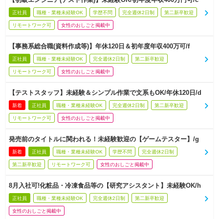
正社員
職種・業種未経験OK
学歴不問
完全週休2日制
第二新卒歓迎
リモートワーク可
女性のおしごと掲載中
【事務系総合職(資料作成等)】年休120日＆初年度年収400万可/f
正社員
職種・業種未経験OK
完全週休2日制
第二新卒歓迎
リモートワーク可
女性のおしごと掲載中
【テストスタッフ】未経験＆シンプル作業で文系もOK/年休120日/d
新着
正社員
職種・業種未経験OK
完全週休2日制
第二新卒歓迎
リモートワーク可
女性のおしごと掲載中
発売前のタイトルに関われる！未経験歓迎の【ゲームテスター】/g
新着
正社員
職種・業種未経験OK
学歴不問
完全週休2日制
第二新卒歓迎
リモートワーク可
女性のおしごと掲載中
8月入社可!化粧品・冷凍食品等の【研究アシスタント】未経験OK/h
正社員
職種・業種未経験OK
完全週休2日制
第二新卒歓迎
女性のおしごと掲載中