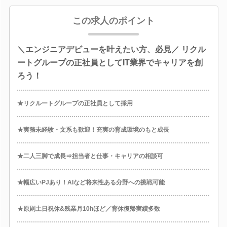
この求人のポイント
＼エンジニアデビューを叶えたい方、必見／ リクル
ートグループの正社員としてIT業界でキャリアを創
ろう！
★リクルートグループの正社員として採用
★実務未経験・文系も歓迎！充実の育成環境のもと成長
★二人三脚で成長⇒担当者と仕事・キャリアの相談可
★幅広いPJあり！AIなど将来性ある分野への挑戦可能
★原則土日祝休&残業月10hほど／育休復帰実績多数