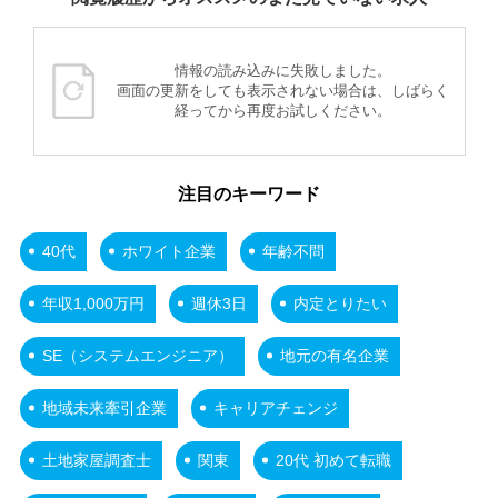
情報の読み込みに失敗しました。
画面の更新をしても表示されない場合は、しばらく
経ってから再度お試しください。
注目のキーワード
40代
ホワイト企業
年齢不問
年収1,000万円
週休3日
内定とりたい
SE（システムエンジニア）
地元の有名企業
地域未来牽引企業
キャリアチェンジ
土地家屋調査士
関東
20代 初めて転職