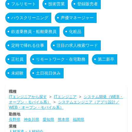
フルリモート
技術営業
登録販売者
ハウスクリーニング
声優マネージャー
鉄道乗務員・船舶乗務員
化粧品
定時で帰れる仕事
注目の求人検索ワード
正社員
リモートワーク・在宅勤務
第二新卒
未経験
土日祝日休み
職種
ITエンジニアから探す
>
ITエンジニア
>
システム開発（WEB・
オープン・モバイル系）
>
システムエンジニア（アプリ設計／
WEB・オープン・モバイル系）
勤務地
長野県
神奈川県
愛知県
熊本県
福岡県
業種
人材派遣・人材紹介