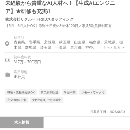
未経験から貴重なAI人材へ！【生成AIエンジニ
ア】★研修も充実/l
株式会社リクルートR&Dスタッフィング
【5月・6月入社OK】原則土日祝休&年休120日／家賃5割負担制度有
勤務地
青森県、岩手県、宮城県、秋田県、山形県、福島県、茨城県、栃
木県、群馬県、埼玉県、千葉県、東京都、神奈川県、福井県、山
もっと見る
梨県、長野県、岐阜県、静岡県、愛知県、三重県、滋賀県、京都
初年度年収
府、大阪府、兵庫県、奈良県、岡山県、広島県、山口県、香川
317万～700万円
県、福岡県、佐賀県、長崎県、熊本県、大分県、宮崎県、鹿児島
県
雇用形態
正社員
職種・業種未経験OK
第二新卒歓迎
学歴不問
リモートワーク可
完全週休2日制
女性のおしごと掲載中
掲載終了日：2026/06/08
求人情報