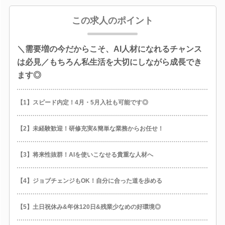
この求人のポイント
＼需要増の今だからこそ、AI人材になれるチャンス
は必見／もちろん私生活を大切にしながら成長でき
ます◎
【1】スピード内定！4月・5月入社も可能です◎
【2】未経験歓迎！研修充実&簡単な業務からお任せ！
【3】将来性抜群！AIを使いこなせる貴重な人材へ
【4】ジョブチェンジもOK！自分に合った道を歩める
【5】土日祝休み&年休120日&残業少なめの好環境◎