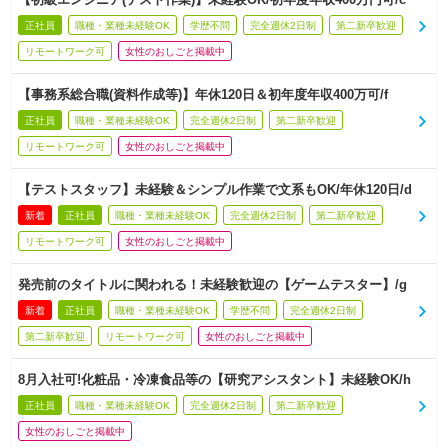
正社員
職種・業種未経験OK
学歴不問
完全週休2日制
第二新卒歓迎
リモートワーク可
女性のおしごと掲載中
【事務系総合職(資料作成等)】年休120日＆初年度年収400万可/f
正社員
職種・業種未経験OK
完全週休2日制
第二新卒歓迎
リモートワーク可
女性のおしごと掲載中
【テストスタッフ】未経験＆シンプル作業で文系もOK/年休120日/d
新着
正社員
職種・業種未経験OK
完全週休2日制
第二新卒歓迎
リモートワーク可
女性のおしごと掲載中
発売前のタイトルに関われる！未経験歓迎の【ゲームテスター】/g
新着
正社員
職種・業種未経験OK
学歴不問
完全週休2日制
第二新卒歓迎
リモートワーク可
女性のおしごと掲載中
8月入社可!化粧品・冷凍食品等の【研究アシスタント】未経験OK/h
正社員
職種・業種未経験OK
完全週休2日制
第二新卒歓迎
女性のおしごと掲載中