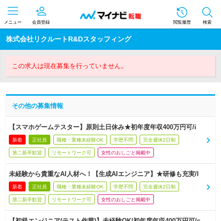
メニュー
会員登録
閲覧履歴
検索
株式会社リクルートR&Dスタッフィング
この求人は現在募集を行っていません。
その他の募集情報
【スマホゲームテスター】原則土日休み★初年度年収400万円可/i
新着
正社員
職種・業種未経験OK
学歴不問
完全週休2日制
第二新卒歓迎
リモートワーク可
女性のおしごと掲載中
未経験から貴重なAI人材へ！【生成AIエンジニア】★研修も充実/l
新着
正社員
職種・業種未経験OK
学歴不問
完全週休2日制
第二新卒歓迎
リモートワーク可
女性のおしごと掲載中
【初級エンジニア(テスト作業)】未経験OK/初年度年収400万円可/c