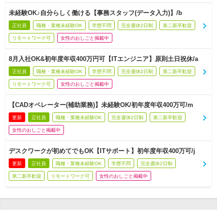
未経験OK♪自分らしく働ける【事務スタッフ(データ入力)】/b
正社員
職種・業種未経験OK
学歴不問
完全週休2日制
第二新卒歓迎
リモートワーク可
女性のおしごと掲載中
8月入社OK&初年度年収400万円可【ITエンジニア】原則土日祝休/a
正社員
職種・業種未経験OK
学歴不問
完全週休2日制
第二新卒歓迎
リモートワーク可
女性のおしごと掲載中
【CADオペレーター(補助業務)】未経験OK/初年度年収400万可/m
更新
正社員
職種・業種未経験OK
完全週休2日制
第二新卒歓迎
女性のおしごと掲載中
デスクワークが初めてでもOK【ITサポート】初年度年収400万可/j
更新
正社員
職種・業種未経験OK
学歴不問
完全週休2日制
第二新卒歓迎
リモートワーク可
女性のおしごと掲載中