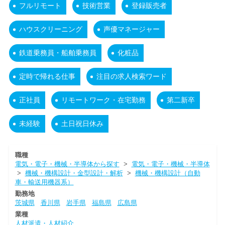
フルリモート
技術営業
登録販売者
ハウスクリーニング
声優マネージャー
鉄道乗務員・船舶乗務員
化粧品
定時で帰れる仕事
注目の求人検索ワード
正社員
リモートワーク・在宅勤務
第二新卒
未経験
土日祝日休み
職種
電気・電子・機械・半導体から探す
>
電気・電子・機械・半導体
>
機械・機構設計・金型設計・解析
>
機械・機構設計（自動
車・輸送用機器系）
勤務地
茨城県
香川県
岩手県
福島県
広島県
業種
人材派遣・人材紹介