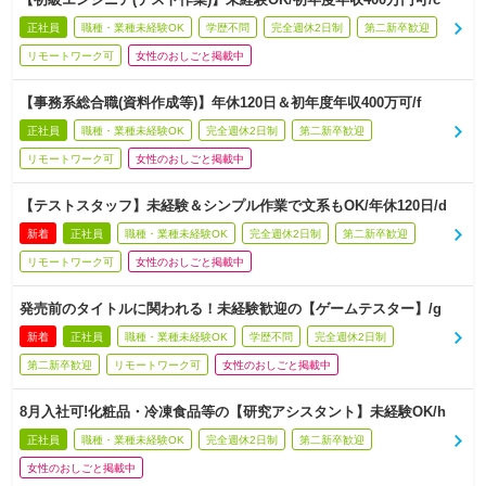
正社員
職種・業種未経験OK
学歴不問
完全週休2日制
第二新卒歓迎
リモートワーク可
女性のおしごと掲載中
【事務系総合職(資料作成等)】年休120日＆初年度年収400万可/f
正社員
職種・業種未経験OK
完全週休2日制
第二新卒歓迎
リモートワーク可
女性のおしごと掲載中
【テストスタッフ】未経験＆シンプル作業で文系もOK/年休120日/d
新着
正社員
職種・業種未経験OK
完全週休2日制
第二新卒歓迎
リモートワーク可
女性のおしごと掲載中
発売前のタイトルに関われる！未経験歓迎の【ゲームテスター】/g
新着
正社員
職種・業種未経験OK
学歴不問
完全週休2日制
第二新卒歓迎
リモートワーク可
女性のおしごと掲載中
8月入社可!化粧品・冷凍食品等の【研究アシスタント】未経験OK/h
正社員
職種・業種未経験OK
完全週休2日制
第二新卒歓迎
女性のおしごと掲載中