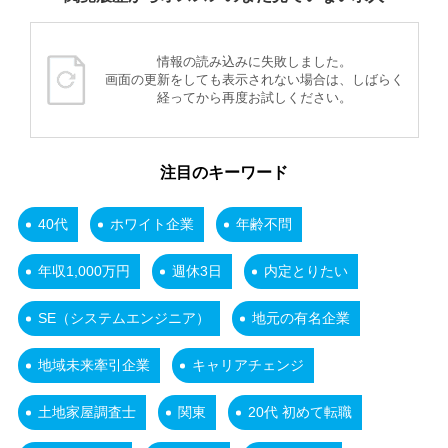
情報の読み込みに失敗しました。
画面の更新をしても表示されない場合は、しばらく
経ってから再度お試しください。
注目のキーワード
40代
ホワイト企業
年齢不問
年収1,000万円
週休3日
内定とりたい
SE（システムエンジニア）
地元の有名企業
地域未来牽引企業
キャリアチェンジ
土地家屋調査士
関東
20代 初めて転職