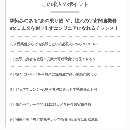
この求人のポイント
馴染みのある“あの乗り物”や、憧れの宇宙関連機器
etc... 未来を創り出すエンジニアになれるチャンス！
＼★異業種からでも挑戦したい方必見の5つのPOINT★／
1｜文系出身者も歓迎⇒充実の育成環境で成長できる☆
2｜徐々にレベルUP⇒将来は注目度の高い製品に携わる
3｜ジョブチェンジもOK⇒希望に合わせて軌道修正も可
4｜働きやすい⇒年間休日120日／育休復帰実績多数
5｜簡単応募⇒志望動機等ナシで応募可&面接は面談感覚