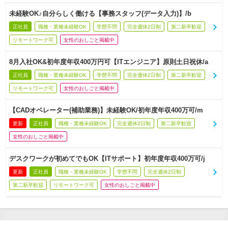
未経験OK♪自分らしく働ける【事務スタッフ(データ入力)】/b
正社員
職種・業種未経験OK
学歴不問
完全週休2日制
第二新卒歓迎
リモートワーク可
女性のおしごと掲載中
8月入社OK&初年度年収400万円可【ITエンジニア】原則土日祝休/a
正社員
職種・業種未経験OK
学歴不問
完全週休2日制
第二新卒歓迎
リモートワーク可
女性のおしごと掲載中
【CADオペレーター(補助業務)】未経験OK/初年度年収400万可/m
更新
正社員
職種・業種未経験OK
完全週休2日制
第二新卒歓迎
女性のおしごと掲載中
デスクワークが初めてでもOK【ITサポート】初年度年収400万可/j
更新
正社員
職種・業種未経験OK
学歴不問
完全週休2日制
第二新卒歓迎
リモートワーク可
女性のおしごと掲載中