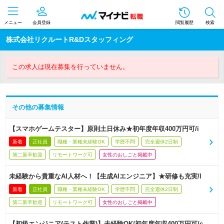
メニュー
会員登録
閲覧履歴
検索
株式会社リクルートR&Dスタッフィング
この求人は現在募集を行っていません。
その他の募集情報
【スマホゲームテスター】原則土日休み★初年度年収400万円可/i
新着
正社員
職種・業種未経験OK
学歴不問
完全週休2日制
第二新卒歓迎
リモートワーク可
女性のおしごと掲載中
未経験から貴重なAI人材へ！【生成AIエンジニア】★研修も充実/l
新着
正社員
職種・業種未経験OK
学歴不問
完全週休2日制
第二新卒歓迎
リモートワーク可
女性のおしごと掲載中
【初級エンジニア(テスト作業)】未経験OK/初年度年収400万円可/c