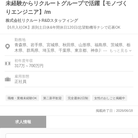
未経験からリクルートグループで活躍【モノづく
りエンジニア】/m
株式会社リクルートR&Dスタッフィング
【6月入社OK】原則土日休&年間休日120日/志望動機等ナシで応募OK
勤務地
青森県、岩手県、宮城県、秋田県、山形県、福島県、茨城県、栃
木県、群馬県、埼玉県、千葉県、東京都、神奈川県、福井県、山
もっと見る
梨県、長野県、岐阜県、静岡県、愛知県、三重県、滋賀県、京都
初年度年収
府、大阪府、兵庫県、奈良県、岡山県、広島県、山口県、香川
317万～700万円
県、福岡県、佐賀県、長崎県、熊本県、大分県、宮崎県、鹿児島
県
雇用形態
正社員
職種・業種未経験OK
第二新卒歓迎
完全週休2日制
女性のおしごと掲載中
掲載終了日：2026/06/18
求人情報