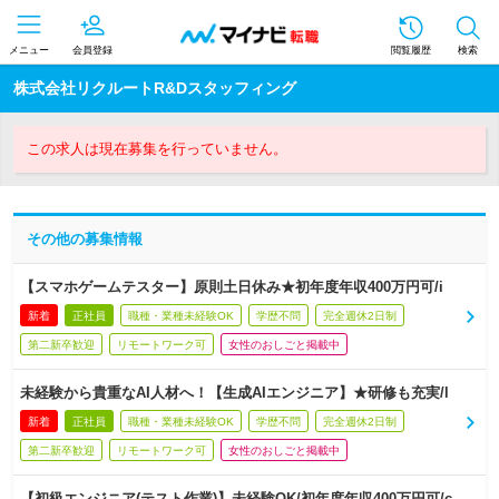
メニュー
会員登録
閲覧履歴
検索
株式会社リクルートR&Dスタッフィング
この求人は現在募集を行っていません。
その他の募集情報
【スマホゲームテスター】原則土日休み★初年度年収400万円可/i
新着
正社員
職種・業種未経験OK
学歴不問
完全週休2日制
第二新卒歓迎
リモートワーク可
女性のおしごと掲載中
未経験から貴重なAI人材へ！【生成AIエンジニア】★研修も充実/l
新着
正社員
職種・業種未経験OK
学歴不問
完全週休2日制
第二新卒歓迎
リモートワーク可
女性のおしごと掲載中
【初級エンジニア(テスト作業)】未経験OK/初年度年収400万円可/c