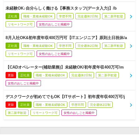
未経験OK♪自分らしく働ける【事務スタッフ(データ入力)】/b
正社員
職種・業種未経験OK
学歴不問
完全週休2日制
第二新卒歓迎
リモートワーク可
女性のおしごと掲載中
8月入社OK&初年度年収400万円可【ITエンジニア】原則土日祝休/a
正社員
職種・業種未経験OK
学歴不問
完全週休2日制
第二新卒歓迎
リモートワーク可
女性のおしごと掲載中
【CADオペレーター(補助業務)】未経験OK/初年度年収400万可/m
更新
正社員
職種・業種未経験OK
完全週休2日制
第二新卒歓迎
女性のおしごと掲載中
デスクワークが初めてでもOK【ITサポート】初年度年収400万可/j
更新
正社員
職種・業種未経験OK
学歴不問
完全週休2日制
第二新卒歓迎
リモートワーク可
女性のおしごと掲載中