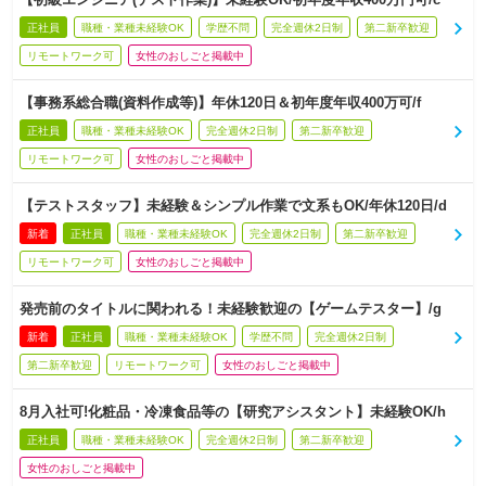
正社員
職種・業種未経験OK
学歴不問
完全週休2日制
第二新卒歓迎
リモートワーク可
女性のおしごと掲載中
【事務系総合職(資料作成等)】年休120日＆初年度年収400万可/f
正社員
職種・業種未経験OK
完全週休2日制
第二新卒歓迎
リモートワーク可
女性のおしごと掲載中
【テストスタッフ】未経験＆シンプル作業で文系もOK/年休120日/d
新着
正社員
職種・業種未経験OK
完全週休2日制
第二新卒歓迎
リモートワーク可
女性のおしごと掲載中
発売前のタイトルに関われる！未経験歓迎の【ゲームテスター】/g
新着
正社員
職種・業種未経験OK
学歴不問
完全週休2日制
第二新卒歓迎
リモートワーク可
女性のおしごと掲載中
8月入社可!化粧品・冷凍食品等の【研究アシスタント】未経験OK/h
正社員
職種・業種未経験OK
完全週休2日制
第二新卒歓迎
女性のおしごと掲載中