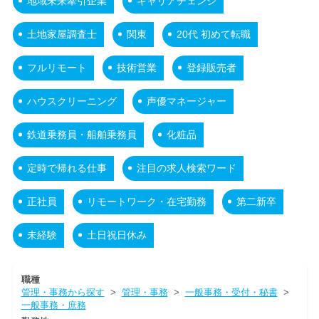
地域未来牽引企業
キャリアチェンジ
土地家屋調査士
関東
20代 初めて転職
フルリモート
技術営業
登録販売者
ハウスクリーニング
声優マネージャー
鉄道乗務員・船舶乗務員
化粧品
定時で帰れる仕事
注目の求人検索ワード
正社員
リモートワーク・在宅勤務
第二新卒
未経験
土日祝日休み
職種
管理・事務から探す
>
管理・事務
>
一般事務・受付・秘書
>
一般事務・庶務