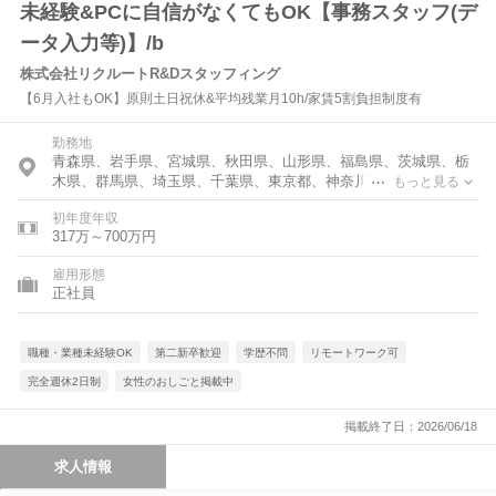
未経験&PCに自信がなくてもOK【事務スタッフ(デ
ータ入力等)】/b
株式会社リクルートR&Dスタッフィング
【6月入社もOK】原則土日祝休&平均残業月10h/家賃5割負担制度有
勤務地
青森県、岩手県、宮城県、秋田県、山形県、福島県、茨城県、栃
木県、群馬県、埼玉県、千葉県、東京都、神奈川県、福井県、山
もっと見る
梨県、長野県、岐阜県、静岡県、愛知県、三重県、滋賀県、京都
初年度年収
府、大阪府、兵庫県、奈良県、岡山県、広島県、山口県、香川
317万～700万円
県、福岡県、佐賀県、長崎県、熊本県、大分県、宮崎県、鹿児島
県
雇用形態
正社員
職種・業種未経験OK
第二新卒歓迎
学歴不問
リモートワーク可
完全週休2日制
女性のおしごと掲載中
掲載終了日：2026/06/18
求人情報