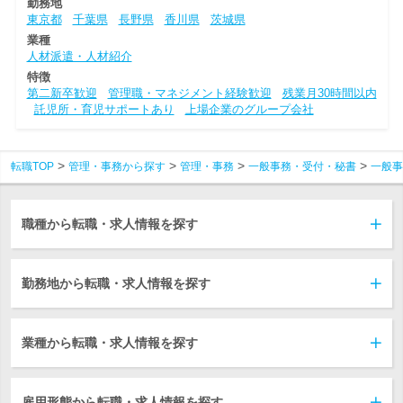
勤務地
東京都
千葉県
長野県
香川県
茨城県
業種
人材派遣・人材紹介
特徴
第二新卒歓迎
管理職・マネジメント経験歓迎
残業月30時間以内
託児所・育児サポートあり
上場企業のグループ会社
転職TOP
管理・事務から探す
管理・事務
一般事務・受付・秘書
一般事
職種から転職・求人情報を探す
勤務地から転職・求人情報を探す
業種から転職・求人情報を探す
雇用形態から転職・求人情報を探す