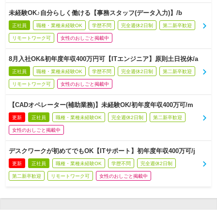
未経験OK♪自分らしく働ける【事務スタッフ(データ入力)】/b
正社員
職種・業種未経験OK
学歴不問
完全週休2日制
第二新卒歓迎
リモートワーク可
女性のおしごと掲載中
8月入社OK&初年度年収400万円可【ITエンジニア】原則土日祝休/a
正社員
職種・業種未経験OK
学歴不問
完全週休2日制
第二新卒歓迎
リモートワーク可
女性のおしごと掲載中
【CADオペレーター(補助業務)】未経験OK/初年度年収400万可/m
更新
正社員
職種・業種未経験OK
完全週休2日制
第二新卒歓迎
女性のおしごと掲載中
デスクワークが初めてでもOK【ITサポート】初年度年収400万可/j
更新
正社員
職種・業種未経験OK
学歴不問
完全週休2日制
第二新卒歓迎
リモートワーク可
女性のおしごと掲載中