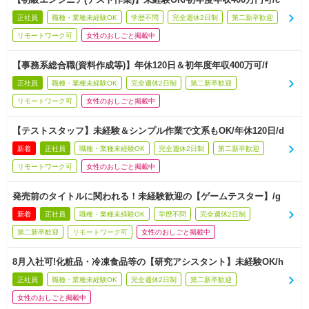
正社員
職種・業種未経験OK
学歴不問
完全週休2日制
第二新卒歓迎
リモートワーク可
女性のおしごと掲載中
【事務系総合職(資料作成等)】年休120日＆初年度年収400万可/f
正社員
職種・業種未経験OK
完全週休2日制
第二新卒歓迎
リモートワーク可
女性のおしごと掲載中
【テストスタッフ】未経験＆シンプル作業で文系もOK/年休120日/d
新着
正社員
職種・業種未経験OK
完全週休2日制
第二新卒歓迎
リモートワーク可
女性のおしごと掲載中
発売前のタイトルに関われる！未経験歓迎の【ゲームテスター】/g
新着
正社員
職種・業種未経験OK
学歴不問
完全週休2日制
第二新卒歓迎
リモートワーク可
女性のおしごと掲載中
8月入社可!化粧品・冷凍食品等の【研究アシスタント】未経験OK/h
正社員
職種・業種未経験OK
完全週休2日制
第二新卒歓迎
女性のおしごと掲載中