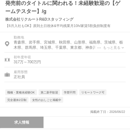
発売前のタイトルに関われる！未経験歓迎の【ゲ
ームテスター】/g
株式会社リクルートR&Dスタッフィング
【6月入社もOK】原則土日祝休&平均残業月10h/家賃5割負担制度有
勤務地
青森県、岩手県、宮城県、秋田県、山形県、福島県、茨城県、栃
木県、群馬県、埼玉県、千葉県、東京都、神奈川県、福井県、山
もっと見る
梨県、長野県、岐阜県、静岡県、愛知県、三重県、滋賀県、京都
初年度年収
府、大阪府、兵庫県、奈良県、岡山県、広島県、山口県、香川
317万～700万円
県、福岡県、佐賀県、長崎県、熊本県、大分県、宮崎県、鹿児島
県
雇用形態
正社員
職種・業種未経験OK
第二新卒歓迎
学歴不問
リモートワーク可
完全週休2日制
女性のおしごと掲載中
掲載終了日：2026/06/22
求人情報