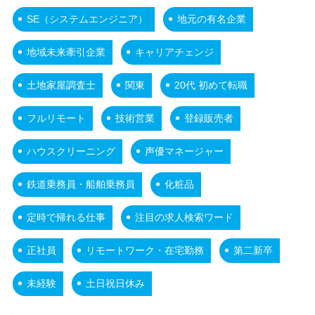
SE（システムエンジニア）
地元の有名企業
地域未来牽引企業
キャリアチェンジ
土地家屋調査士
関東
20代 初めて転職
フルリモート
技術営業
登録販売者
ハウスクリーニング
声優マネージャー
鉄道乗務員・船舶乗務員
化粧品
定時で帰れる仕事
注目の求人検索ワード
正社員
リモートワーク・在宅勤務
第二新卒
未経験
土日祝日休み