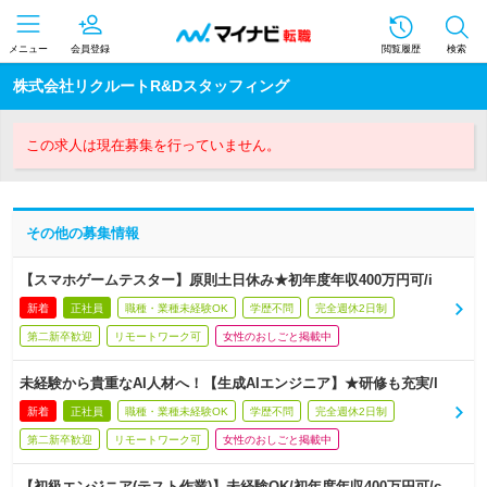
メニュー
会員登録
閲覧履歴
検索
株式会社リクルートR&Dスタッフィング
この求人は現在募集を行っていません。
その他の募集情報
【スマホゲームテスター】原則土日休み★初年度年収400万円可/i
新着
正社員
職種・業種未経験OK
学歴不問
完全週休2日制
第二新卒歓迎
リモートワーク可
女性のおしごと掲載中
未経験から貴重なAI人材へ！【生成AIエンジニア】★研修も充実/l
新着
正社員
職種・業種未経験OK
学歴不問
完全週休2日制
第二新卒歓迎
リモートワーク可
女性のおしごと掲載中
【初級エンジニア(テスト作業)】未経験OK/初年度年収400万円可/c