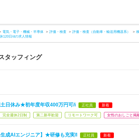
電気・電子・機械・半導体
評価・検査
評価・検査（自動車・輸送用機器系）
120日/dの求人情報
Dスタッフィング
日休み★初年度年収400万円可/i
正社員
新着
完全週休2日制
第二新卒歓迎
リモートワーク可
女性のおしごと掲
生成AIエンジニア】★研修も充実/l
正社員
新着