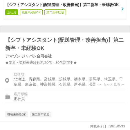
【シフトアシスタント(配送管理・改善担当)】第二新卒・未経験OK
正社員
職種未経験OK
第二新卒歓迎
【シフトアシスタント(配送管理・改善担当)】第二
新卒・未経験OK
アマゾン ジャパン合同会社
★業界・業種未経験歓迎/20代～30代活躍中★
勤務地
北海道、青森県、宮城県、茨城県、栃木県、群馬県、埼玉県、千
葉県、東京都、神奈川県、石川県、新潟県、長野県、静岡県、愛
もっと見る
知県、大阪府、兵庫県、奈良県、岡山県、広島県、愛媛県、高知
雇用形態
県、福岡県、熊本県
正社員
職種未経験OK
第二新卒歓迎
掲載終了日：2025/05/19