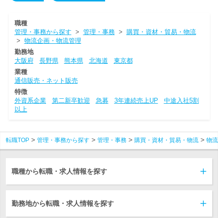
職種
管理・事務から探す
>
管理・事務
>
購買・資材・貿易・物流
>
物流企画・物流管理
勤務地
大阪府
長野県
熊本県
北海道
東京都
業種
通信販売・ネット販売
特徴
外資系企業
第二新卒歓迎
急募
3年連続売上UP
中途入社5割
以上
転職TOP
管理・事務から探す
管理・事務
購買・資材・貿易・物流
物流
職種から転職・求人情報を探す
勤務地から転職・求人情報を探す