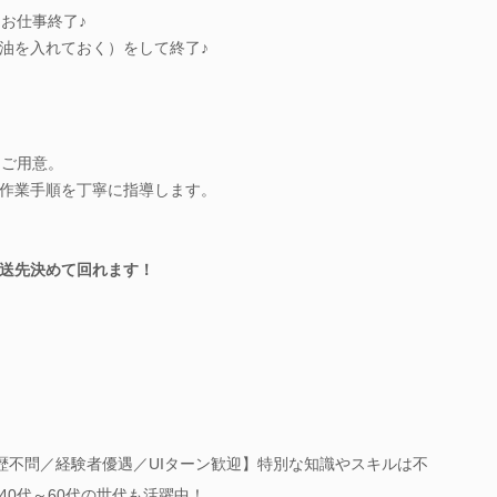
らお仕事終了♪
油を入れておく）をして終了♪
をご用意。
作業手順を丁寧に指導します。
送先決めて回れます！
学歴不問／経験者優遇／UIターン歓迎】特別な知識やスキルは不
40代～60代の世代も活躍中！