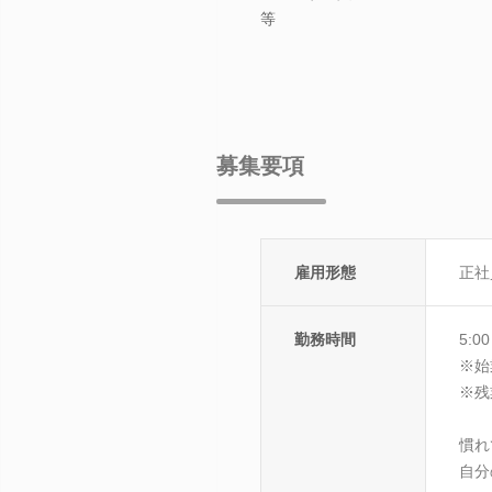
等
募集要項
雇用形態
正社
勤務時間
5:0
※始
※残
慣れ
自分