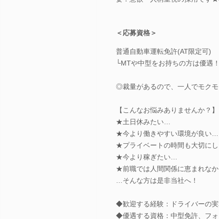
＜応募資格＞
普通自動車運転免許(AT限定可)
└MTや中型をお持ちの方は優遇！
◎裁量があるので、一人でモクモ
【こんなお悩みありませんか？】
★土日休みたい…
★今より働きやすい環境が良い…
★プライベートの時間も大切にし
★今より稼ぎたい…
★前職では人間関係に恵まれなか
…そんな方は是非当社へ！
◆歓迎する経験：ドライバーの実
◆優遇する資格：中型免許、フォ