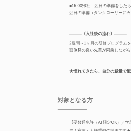
■15:00帰社…翌日の準備をした
翌日の準備（タンクローリーに石
―――《入社後の流れ》―――
2週間～1ヶ月の研修プログラム
面倒見の良い先輩が同乗しながら
★慣れてきたら、自分の裁量で配
対象となる方
【要普通免許（AT限定OK）／
要！意欲・人柄重視の採用です★