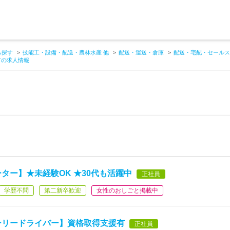
ら探す
技能工・設備・配送・農林水産 他
配送・運送・倉庫
配送・宅配・セールス
有の求人情報
ター】★未経験OK ★30代も活躍中
正社員
学歴不問
第二新卒歓迎
女性のおしごと掲載中
ーリードライバー】資格取得支援有
正社員