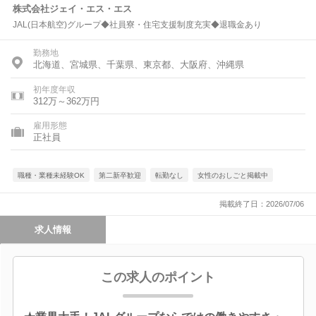
株式会社ジェイ・エス・エス
JAL(日本航空)グループ◆社員寮・住宅支援制度充実◆退職金あり
勤務地
北海道、宮城県、千葉県、東京都、大阪府、沖縄県
初年度年収
312万～362万円
雇用形態
正社員
職種・業種未経験OK
第二新卒歓迎
転勤なし
女性のおしごと掲載中
掲載終了日：2026/07/06
求人情報
この求人のポイント