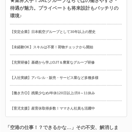
★業界大手！JALグループならではの働きやすさ・
待遇が魅力。プライベートも将来設計もバッチリの
環境♪
【安定企業】日本航空グループとして30年以上の歴史
【未経験OK】スキルは不要！荷物チェックから開始
【充実研修】基礎から学ぶOJT＆豊富なグループ研修
【入社実績】アパレル・販売・サービス業など多種多様
【働き方◎】残業少なめ/年休120日以上/月8～11休み
【育児支援】産育休取得多数！ママさん社員も活躍中
「空港の仕事！？できるかな…」その不安、解消しま