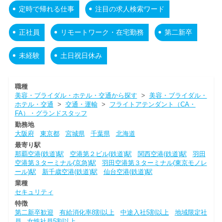
定時で帰れる仕事
注目の求人検索ワード
正社員
リモートワーク・在宅勤務
第二新卒
未経験
土日祝日休み
職種
美容・ブライダル・ホテル・交通から探す
>
美容・ブライダル・
ホテル・交通
>
交通・運輸
>
フライトアテンダント（CA・
FA）・グランドスタッフ
勤務地
大阪府
東京都
宮城県
千葉県
北海道
最寄り駅
那覇空港(鉄道)駅
空港第２ビル(鉄道)駅
関西空港(鉄道)駅
羽田
空港第３ターミナル(京急)駅
羽田空港第３ターミナル(東京モノレ
ール)駅
新千歳空港(鉄道)駅
仙台空港(鉄道)駅
業種
セキュリティ
特徴
第二新卒歓迎
有給消化率8割以上
中途入社5割以上
地域限定社
員
女性社員5割以上