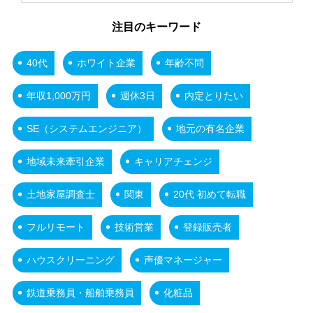
注目のキーワード
40代
ホワイト企業
年齢不問
年収1,000万円
週休3日
内定とりたい
SE（システムエンジニア）
地元の有名企業
地域未来牽引企業
キャリアチェンジ
土地家屋調査士
関東
20代 初めて転職
フルリモート
技術営業
登録販売者
ハウスクリーニング
声優マネージャー
鉄道乗務員・船舶乗務員
化粧品