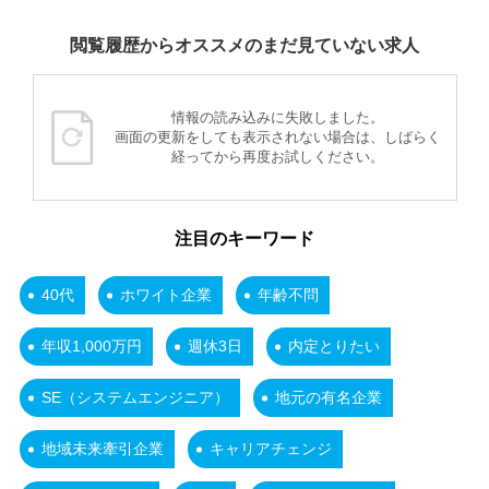
閲覧履歴からオススメのまだ見ていない求人
情報の読み込みに失敗しました。
画面の更新をしても表示されない場合は、しばらく
経ってから再度お試しください。
注目のキーワード
40代
ホワイト企業
年齢不問
年収1,000万円
週休3日
内定とりたい
SE（システムエンジニア）
地元の有名企業
地域未来牽引企業
キャリアチェンジ