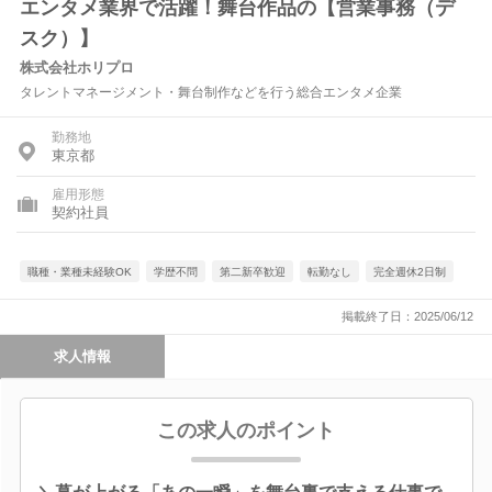
エンタメ業界で活躍！舞台作品の【営業事務（デ
スク）】
株式会社ホリプロ
タレントマネージメント・舞台制作などを行う総合エンタメ企業
勤務地
東京都
雇用形態
契約社員
職種・業種未経験OK
学歴不問
第二新卒歓迎
転勤なし
完全週休2日制
掲載終了日：2025/06/12
求人情報
この求人のポイント