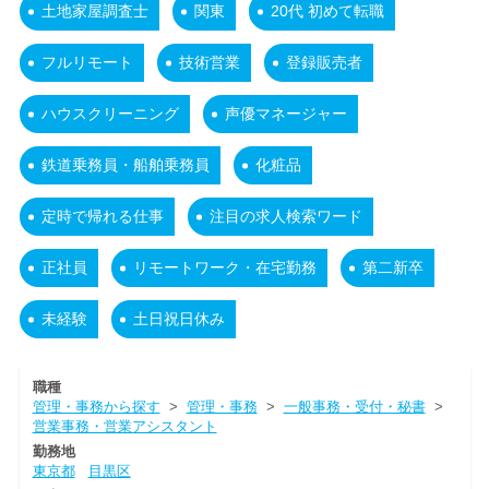
土地家屋調査士
関東
20代 初めて転職
フルリモート
技術営業
登録販売者
ハウスクリーニング
声優マネージャー
鉄道乗務員・船舶乗務員
化粧品
定時で帰れる仕事
注目の求人検索ワード
正社員
リモートワーク・在宅勤務
第二新卒
未経験
土日祝日休み
職種
管理・事務から探す
>
管理・事務
>
一般事務・受付・秘書
>
営業事務・営業アシスタント
勤務地
東京都
目黒区