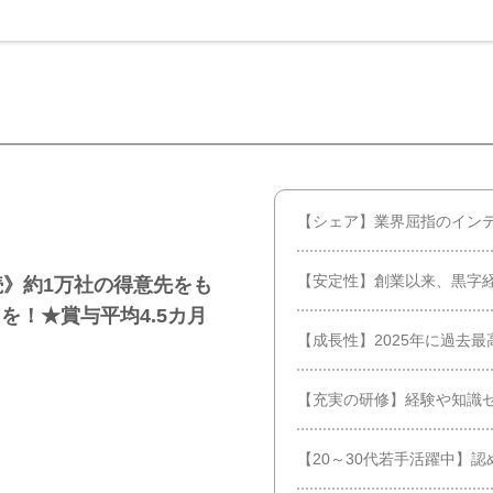
【シェア】業界屈指のイン
【安定性】創業以来、黒字
続》約1万社の得意先をも
を！★賞与平均4.5カ月
【成長性】2025年に過去
【充実の研修】経験や知識
【20～30代若手活躍中】