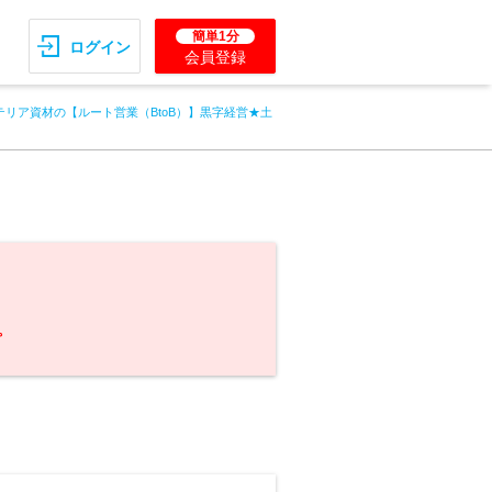
簡単1分
ログイン
会員登録
テリア資材の【ルート営業（BtoB）】黒字経営★土
。