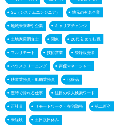
SE（システムエンジニア）
地元の有名企業
地域未来牽引企業
キャリアチェンジ
土地家屋調査士
関東
20代 初めて転職
フルリモート
技術営業
登録販売者
ハウスクリーニング
声優マネージャー
鉄道乗務員・船舶乗務員
化粧品
定時で帰れる仕事
注目の求人検索ワード
正社員
リモートワーク・在宅勤務
第二新卒
未経験
土日祝日休み