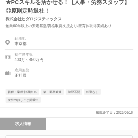
★PCスキルを活かせる！【人事・労務スタッフ】
◎原則定時退社！
株式会社ヒダロジスティックス
創業60年以上の安定基盤/資格取得支援あり/産育休取得実績あり
勤務地
東京都
初年度年収
400万～450万円
雇用形態
正社員
職種・業種未経験OK
第二新卒歓迎
学歴不問
転勤なし
女性のおしごと掲載中
掲載終了日：2026/06/18
求人情報