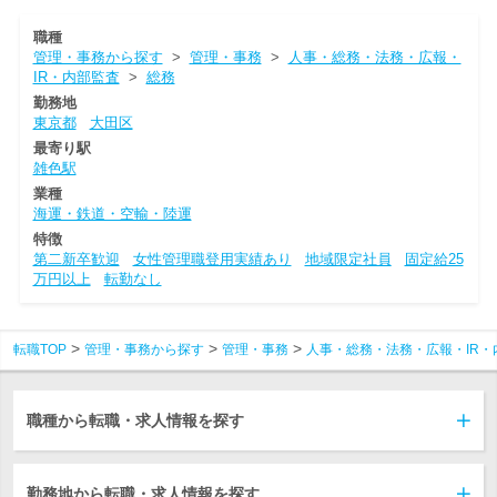
職種
管理・事務から探す
>
管理・事務
>
人事・総務・法務・広報・
IR・内部監査
>
総務
勤務地
東京都
大田区
最寄り駅
雑色駅
業種
海運・鉄道・空輸・陸運
特徴
第二新卒歓迎
女性管理職登用実績あり
地域限定社員
固定給25
万円以上
転勤なし
転職TOP
管理・事務から探す
管理・事務
人事・総務・法務・広報・IR・
職種から転職・求人情報を探す
勤務地から転職・求人情報を探す