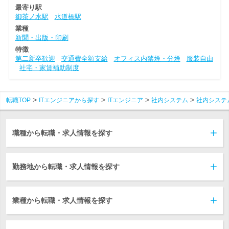
最寄り駅
御茶ノ水駅
水道橋駅
業種
新聞・出版・印刷
特徴
第二新卒歓迎
交通費全額支給
オフィス内禁煙・分煙
服装自由
社宅・家賃補助制度
転職TOP
ITエンジニアから探す
ITエンジニア
社内システム
社内システ
職種から転職・求人情報を探す
勤務地から転職・求人情報を探す
業種から転職・求人情報を探す