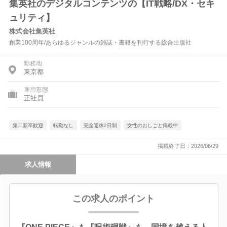
集英社のデジタルコンテンツの【IT戦略/DX・セキ
ュリティ】
株式会社集英社
創業100周年/あらゆるジャンルの雑誌・書籍を刊行する総合出版社
勤務地
東京都
雇用形態
正社員
第二新卒歓迎
転勤なし
完全週休2日制
女性のおしごと掲載中
掲載終了日：2026/06/29
求人情報
この求人のポイント