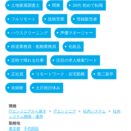
土地家屋調査士
関東
20代 初めて転職
フルリモート
技術営業
登録販売者
ハウスクリーニング
声優マネージャー
鉄道乗務員・船舶乗務員
化粧品
定時で帰れる仕事
注目の求人検索ワード
正社員
リモートワーク・在宅勤務
第二新卒
未経験
土日祝日休み
職種
ITエンジニアから探す
>
ITエンジニア
>
社内システム
>
社内
システム開発・運用
勤務地
東京都
千代田区