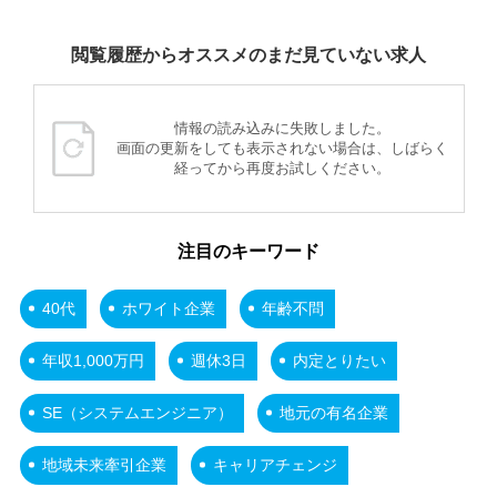
閲覧履歴からオススメのまだ見ていない求人
情報の読み込みに失敗しました。
画面の更新をしても表示されない場合は、しばらく
経ってから再度お試しください。
注目のキーワード
40代
ホワイト企業
年齢不問
年収1,000万円
週休3日
内定とりたい
SE（システムエンジニア）
地元の有名企業
地域未来牽引企業
キャリアチェンジ