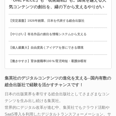
『ONE PIECE』も『呪術廻戦』も。国境を越える人
気コンテンツの創出を、縁の下から支えるやりがい
【安定基盤】1926年創業、日本を代表する総合出版社
【やりがい】有名作品の創出を情報システムから支える
【個人裁量大】自由度高くアイデアを形にできる環境
【働きやすさ】育休復職率100％/育児時短・看護休暇有
集英社のデジタルコンテンツの進化を支える─国内有数の
総合出版社で経験を活かすチャンスです！
日本の出版業界を牽引する総合出版社としてさまざまなコン
テンツを生み出し続ける集英社。
世界的にデジタル改革が進む中、集英社でもクラウド活動や
SaaS導入を利用したデジタルトランスフォーメーション、サ