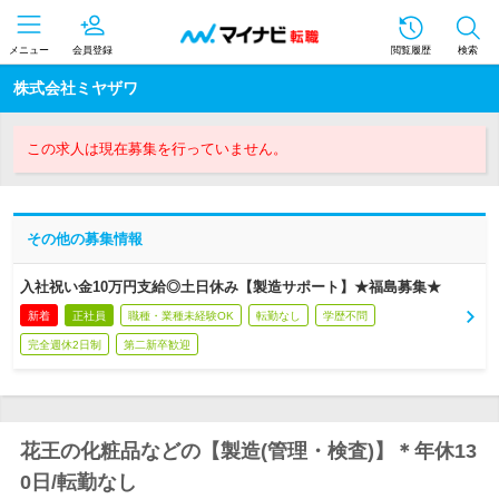
メニュー
会員登録
閲覧履歴
検索
株式会社ミヤザワ
この求人は現在募集を行っていません。
その他の募集情報
入社祝い金10万円支給◎土日休み【製造サポート】★福島募集★
新着
正社員
職種・業種未経験OK
転勤なし
学歴不問
完全週休2日制
第二新卒歓迎
花王の化粧品などの【製造(管理・検査)】＊年休13
0日/転勤なし