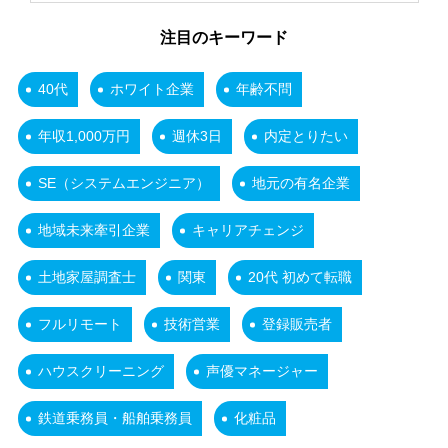
注目のキーワード
40代
ホワイト企業
年齢不問
年収1,000万円
週休3日
内定とりたい
SE（システムエンジニア）
地元の有名企業
地域未来牽引企業
キャリアチェンジ
土地家屋調査士
関東
20代 初めて転職
フルリモート
技術営業
登録販売者
ハウスクリーニング
声優マネージャー
鉄道乗務員・船舶乗務員
化粧品