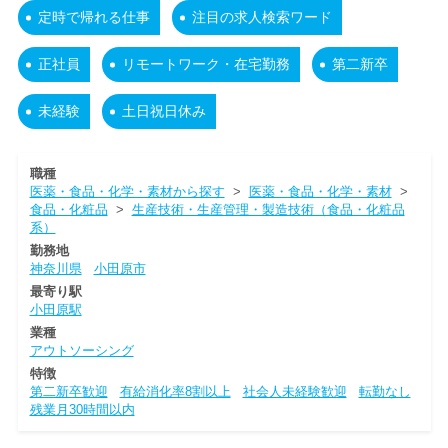
定時で帰れる仕事
注目の求人検索ワード
正社員
リモートワーク・在宅勤務
第二新卒
未経験
土日祝日休み
職種
医薬・食品・化学・素材から探す
>
医薬・食品・化学・素材
>
食品・化粧品
>
生産技術・生産管理・製造技術（食品・化粧品
系）
勤務地
神奈川県
小田原市
最寄り駅
小田原駅
業種
アウトソーシング
特徴
第二新卒歓迎
有給消化率8割以上
社会人未経験歓迎
転勤なし
残業月30時間以内