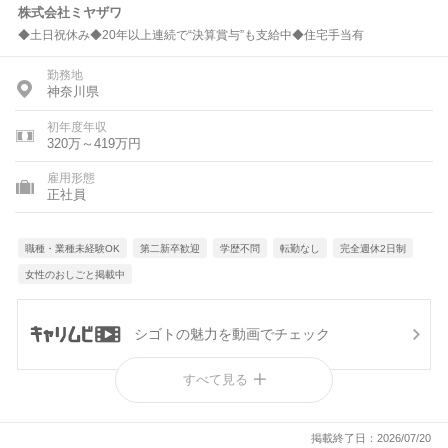
株式会社ミヤザワ
◆土日祝休み◆20年以上連続で“決算賞与”も支給中◆住宅手当有
勤務地
神奈川県
初年度年収
320万～419万円
雇用形態
正社員
職種・業種未経験OK
第二新卒歓迎
学歴不問
転勤なし
完全週休2日制
女性のおしごと掲載中
シゴトの魅力を動画でチェック
すべて見る
働く現場の雰囲気を動画で知る
掲載終了日：2026/07/20