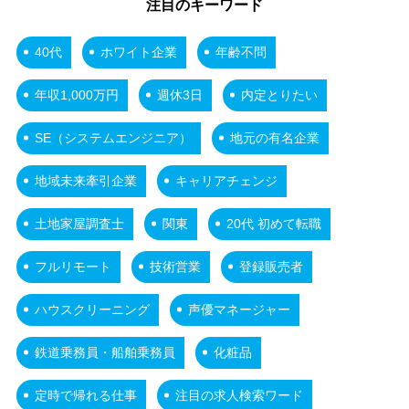
注目のキーワード
40代
ホワイト企業
年齢不問
年収1,000万円
週休3日
内定とりたい
SE（システムエンジニア）
地元の有名企業
地域未来牽引企業
キャリアチェンジ
土地家屋調査士
関東
20代 初めて転職
フルリモート
技術営業
登録販売者
ハウスクリーニング
声優マネージャー
鉄道乗務員・船舶乗務員
化粧品
定時で帰れる仕事
注目の求人検索ワード