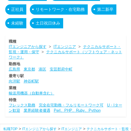
正社員
リモートワーク・在宅勤務
第二新卒
未経験
土日祝日休み
職種
ITエンジニアから探す
>
ITエンジニア
>
テクニカルサポート・
監視・運用・保守
>
テクニカルサポート（ソフトウェア・ネット
ワーク）
勤務地
広島県
東京都
港区
安芸郡府中町
最寄り駅
向洋駅
神谷町駅
業種
輸送用機器（自動車含む）
特徴
フレックス勤務
完全在宅勤務・フルリモートワーク可
U・Iター
ン歓迎
業界経験者優遇
Perl、PHP、Ruby、Python
転職TOP
ITエンジニアから探す
ITエンジニア
テクニカルサポート・監視