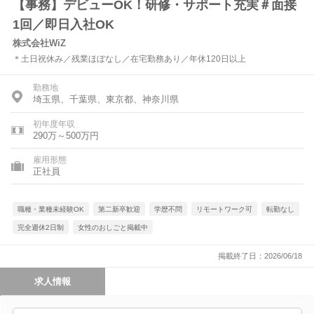
【事務】デビューOK！研修・サポート充実＃面接
1回／即日入社OK
株式会社WiZ
＊土日祝休み／残業ほぼなし／在宅勤務あり／年休120日以上
勤務地
埼玉県、千葉県、東京都、神奈川県
初年度年収
290万～500万円
雇用形態
正社員
職種・業種未経験OK
第二新卒歓迎
学歴不問
リモートワーク可
転勤なし
完全週休2日制
女性のおしごと掲載中
掲載終了日：2026/06/18
求人情報