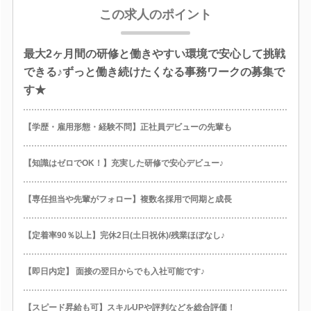
この求人のポイント
最大2ヶ月間の研修と働きやすい環境で安心して挑戦
できる♪ずっと働き続けたくなる事務ワークの募集で
す★
【学歴・雇用形態・経験不問】正社員デビューの先輩も
【知識はゼロでOK！】充実した研修で安心デビュー♪
【専任担当や先輩がフォロー】複数名採用で同期と成長
【定着率90％以上】完休2日(土日祝休)/残業ほぼなし♪
【即日内定】 面接の翌日からでも入社可能です♪
【スピード昇給も可】スキルUPや評判などを総合評価！