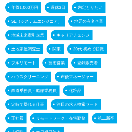
年収1,000万円
週休3日
内定とりたい
SE（システムエンジニア）
地元の有名企業
地域未来牽引企業
キャリアチェンジ
土地家屋調査士
関東
20代 初めて転職
フルリモート
技術営業
登録販売者
ハウスクリーニング
声優マネージャー
鉄道乗務員・船舶乗務員
化粧品
定時で帰れる仕事
注目の求人検索ワード
正社員
リモートワーク・在宅勤務
第二新卒
未経験
土日祝日休み