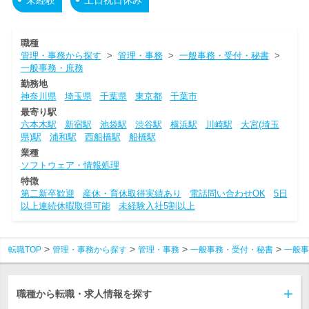
職種
管理・事務から探す
>
管理・事務
>
一般事務・受付・秘書
>
一般事務・庶務
勤務地
神奈川県
埼玉県
千葉県
東京都
千葉市
最寄り駅
六本木駅
新宿駅
池袋駅
渋谷駅
横浜駅
川崎駅
大宮(埼玉
県)駅
浦和駅
西船橋駅
船橋駅
業種
ソフトウェア・情報処理
特徴
第二新卒歓迎
産休・育休取得実績あり
電話問い合わせOK
5日
以上連続休暇取得可能
未経験入社5割以上
転職TOP
管理・事務から探す
管理・事務
一般事務・受付・秘書
一般事
職種から転職・求人情報を探す