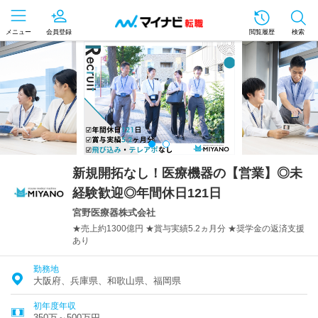
メニュー
会員登録
閲覧履歴
検索
新規開拓なし！医療機器の【営業】◎未
経験歓迎◎年間休日121日
宮野医療器株式会社
★売上約1300億円 ★賞与実績5.2ヵ月分 ★奨学金の返済支援
あり
勤務地
大阪府、兵庫県、和歌山県、福岡県
初年度年収
350万～500万円