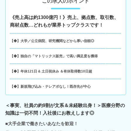
この求人のポイント
《売上高は約1300億円！》売上、拠点数、取引数、
商材点数…どれもが業界トップクラスです！
【◆】大学／公立病院、研究機関などから厚い信頼◎
【◆】独自の「マトリックス販売」で高い満足度を獲得
【◆】年休121日 & 土日祝休み ＆有休取得数10日超
【◆】新規飛び込み・テレアポなし！既存先が中心
＜事実、社員の約9割が文系＆未経験出身！＞医療分野の
知識は一切不問！入社後にお教えします◎
■大手企業で働きたいあなたを歓迎！