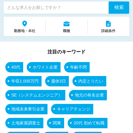
検索
どんな求人をお探しですか？
勤務地・本社
職種
詳細条件
注目のキーワード
40代
ホワイト企業
年齢不問
年収1,000万円
週休3日
内定とりたい
SE（システムエンジニア）
地元の有名企業
地域未来牽引企業
キャリアチェンジ
土地家屋調査士
関東
20代 初めて転職