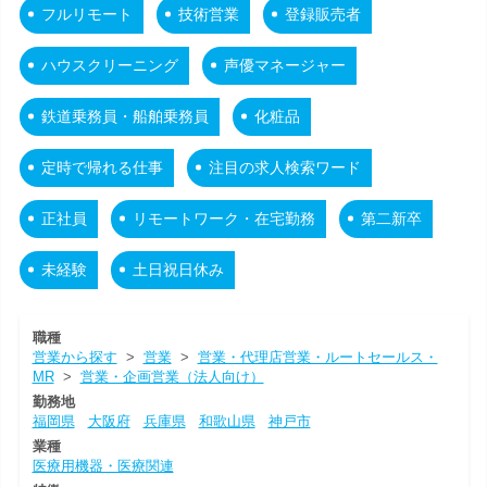
フルリモート
技術営業
登録販売者
ハウスクリーニング
声優マネージャー
鉄道乗務員・船舶乗務員
化粧品
定時で帰れる仕事
注目の求人検索ワード
正社員
リモートワーク・在宅勤務
第二新卒
未経験
土日祝日休み
職種
営業から探す
>
営業
>
営業・代理店営業・ルートセールス・
MR
>
営業・企画営業（法人向け）
勤務地
福岡県
大阪府
兵庫県
和歌山県
神戸市
業種
医療用機器・医療関連