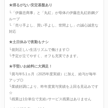
★揺るがない安定基盤あり
└「伊藤忠商事」と「丸紅」が母体の伊藤忠丸紅鉄鋼グ
ループ
└「売り手よし、買い手よし、世間よし」の誠心誠意な
対応
★土日休みで夜勤もナシ
└規則正しい生活リズムで働けます◎
└予定が立てやすく、オフも充実できます。
★手堅いお給料に大満足！
└賞与年5.1ヵ月（2025年度実績）に加え、給与が毎年
アップ◎
└業績好調により、昨年度賞与実績を上回る見込みです
☆
└残業は1分単位で支給♪サービス残業はありません