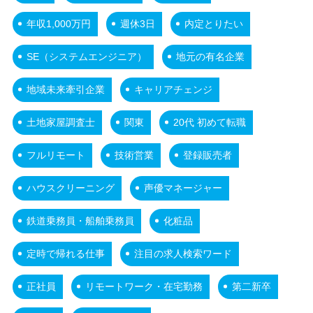
年収1,000万円
週休3日
内定とりたい
SE（システムエンジニア）
地元の有名企業
地域未来牽引企業
キャリアチェンジ
土地家屋調査士
関東
20代 初めて転職
フルリモート
技術営業
登録販売者
ハウスクリーニング
声優マネージャー
鉄道乗務員・船舶乗務員
化粧品
定時で帰れる仕事
注目の求人検索ワード
正社員
リモートワーク・在宅勤務
第二新卒