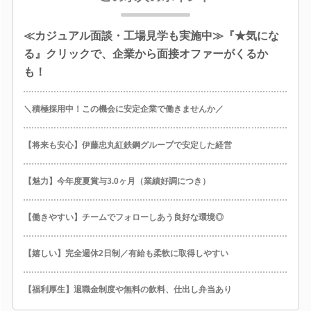
≪カジュアル面談・工場見学も実施中≫『★気にな
る』クリックで、企業から面接オファーがくるか
も！
＼積極採用中！この機会に安定企業で働きませんか／
【将来も安心】伊藤忠丸紅鉄鋼グループで安定した経営
【魅力】今年度夏賞与3.0ヶ月（業績好調につき）
【働きやすい】チームでフォローしあう良好な環境◎
【嬉しい】完全週休2日制／有給も柔軟に取得しやすい
【福利厚生】退職金制度や無料の飲料、仕出し弁当あり