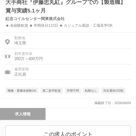
大手商社『伊藤忠丸紅』グループでの【製造職】
賞与実績5.1ヶ月
紅忠コイルセンター関東株式会社
★ 未経験歓迎 ★ 年間休日123日 ★ カジュアル面談・工場見学OK
勤務地
埼玉県
初年度年収
350万～400万円
雇用形態
正社員
職種・業種未経験OK
第二新卒歓迎
学歴不問
転勤なし
完全週休2日制
掲載終了日：2026/06/04
求人情報
この求人のポイント