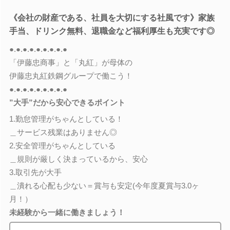
《会社の財産である、社員を大切にする社風です》家族
手当、ドリンク無料、退職金など福利厚生も充実です◎
●.●.●.●.●.●.●.●.●
「伊藤忠商事」と「丸紅」が母体の
伊藤忠丸紅鉄鋼グループで働こう！
●.●.●.●.●.●.●.●.●
”大手”だから安心できるポイント
1.勤怠管理がちゃんとしている！
＿サービス残業はありません◎
2.安全管理がちゃんとしている
＿規則が厳しく決まっているから、安心
3.取引先が大手
＿潰れる心配も少ない＝賞与も安定(今年度夏賞与3.0ヶ
月！）
未経験から一緒に働きましょう！