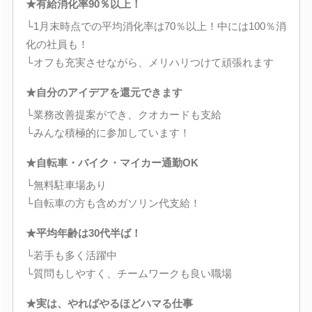
★有給消化率90％以上！
└1月末時点での平均消化率は70％以上！中には100％消
化の社員も！
└オフも充実させながら、メリハリつけて頑張れます
★自分のアイデアを還元できます
└業務改善提案ができ、クオカードも支給
└みんな積極的に参加しています！
★自転車・バイク・マイカー通勤OK
└無料駐車場あり
└自転車の方も含めガソリン代支給！
★平均年齢は30代半ば！
└若手も多く活躍中
└質問もしやすく、チームワークも良い職場
★実は、やればやるほどハマる仕事