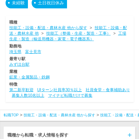
未経験
土日祝日休み
職種
技能工・設備・配送・農林水産 他から探す
>
技能工・設備・配
送・農林水産 他
>
技能工（整備・生産・製造・工事）
>
工場
生産・製造（輸送用機器・家電・電子機器系）
勤務地
埼玉県
富士見市
最寄り駅
みずほ台駅
業種
鉱業・金属製品・鉄鋼
特徴
第二新卒歓迎
UIターン社員率30％以上
社員食堂・食事補助あり
募集人数10名以上
マイナビ転職だけで募集
転職TOP
技能工・設備・配送・農林水産 他から探す
技能工・設備・配送・
職種から転職・求人情報を探す