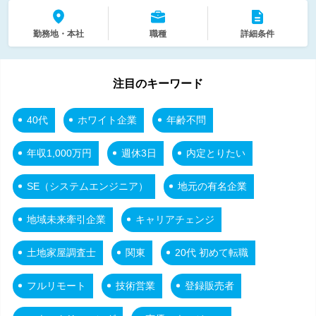
勤務地・本社
職種
詳細条件
注目のキーワード
40代
ホワイト企業
年齢不問
年収1,000万円
週休3日
内定とりたい
SE（システムエンジニア）
地元の有名企業
地域未来牽引企業
キャリアチェンジ
土地家屋調査士
関東
20代 初めて転職
フルリモート
技術営業
登録販売者