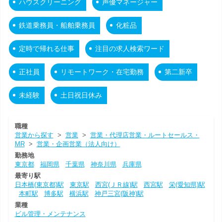
ハウスクリーニング
声優マネージャー
鉄道乗務員・船舶乗務員
化粧品
定時で帰れる仕事
注目の求人検索ワード
正社員
リモートワーク・在宅勤務
第二新卒
未経験
土日祝日休み
職種
営業から探す
>
営業
>
営業・代理店営業・ルートセールス・
MR
>
営業・企画営業（法人向け）
勤務地
東京都
福岡県
千葉県
神奈川県
兵庫県
最寄り駅
日本橋(東京都)駅
東京駅
西宮(ＪＲ線)駅
西宮駅
栄(愛知県)駅
本町駅
博多駅
横浜駅
神戸三宮(阪神)駅
業種
ビル管理・メンテナンス