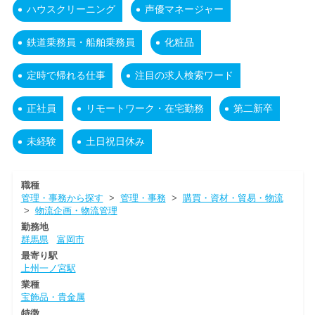
ハウスクリーニング
声優マネージャー
鉄道乗務員・船舶乗務員
化粧品
定時で帰れる仕事
注目の求人検索ワード
正社員
リモートワーク・在宅勤務
第二新卒
未経験
土日祝日休み
職種
管理・事務から探す
>
管理・事務
>
購買・資材・貿易・物流
>
物流企画・物流管理
勤務地
群馬県
富岡市
最寄り駅
上州一ノ宮駅
業種
宝飾品・貴金属
特徴