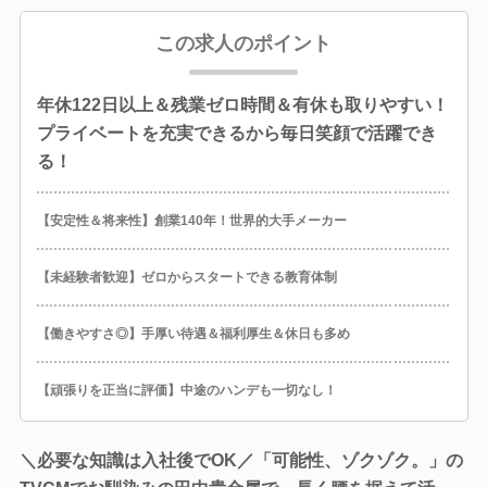
この求人のポイント
年休122日以上＆残業ゼロ時間＆有休も取りやすい！
プライベートを充実できるから毎日笑顔で活躍でき
る！
【安定性＆将来性】創業140年！世界的大手メーカー
【未経験者歓迎】ゼロからスタートできる教育体制
【働きやすさ◎】手厚い待遇＆福利厚生＆休日も多め
【頑張りを正当に評価】中途のハンデも一切なし！
＼必要な知識は入社後でOK／「可能性、ゾクゾク。」の