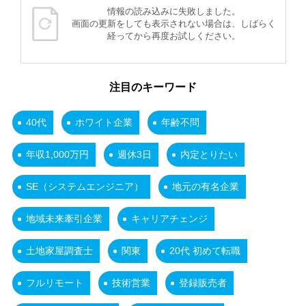
情報の読み込みに失敗しました。
画面の更新をしても表示されない場合は、しばらく
経ってから再度お試しください。
注目のキーワード
40代
ホワイト企業
年齢不問
年収1,000万円
週休3日
内定とりたい
SE（システムエンジニア）
地元の有名企業
地域未来牽引企業
キャリアチェンジ
土地家屋調査士
関東
20代 初めて転職
フルリモート
技術営業
登録販売者