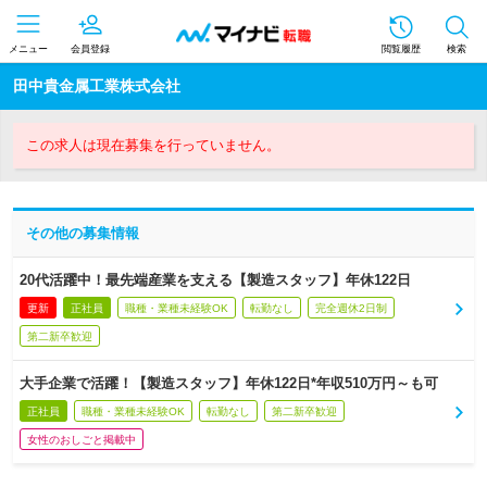
メニュー
会員登録
閲覧履歴
検索
田中貴金属工業株式会社
この求人は現在募集を行っていません。
その他の募集情報
20代活躍中！最先端産業を支える【製造スタッフ】年休122日
更新
正社員
職種・業種未経験OK
転勤なし
完全週休2日制
第二新卒歓迎
大手企業で活躍！【製造スタッフ】年休122日*年収510万円～も可
正社員
職種・業種未経験OK
転勤なし
第二新卒歓迎
女性のおしごと掲載中