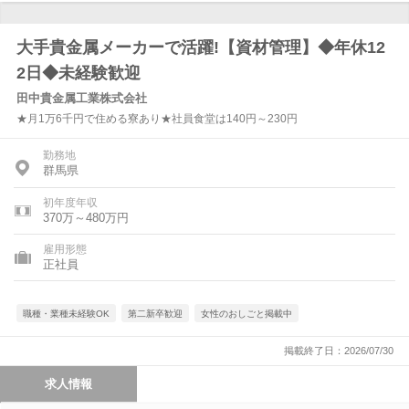
大手貴金属メーカーで活躍!【資材管理】◆年休12
2日◆未経験歓迎
田中貴金属工業株式会社
★月1万6千円で住める寮あり★社員食堂は140円～230円
勤務地
群馬県
初年度年収
370万～480万円
雇用形態
正社員
職種・業種未経験OK
第二新卒歓迎
女性のおしごと掲載中
掲載終了日：2026/07/30
求人情報