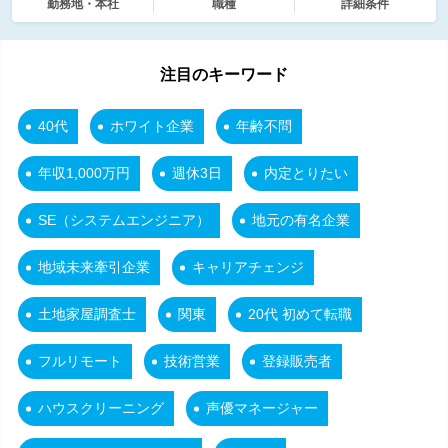
勤務地・本社
職種
詳細条件
注目のキーワード
40代
ホワイト企業
年齢不問
年収1,000万円
週休3日
内定とりたい
SE（システムエンジニア）
地元の有名企業
地域未来牽引企業
キャリアチェンジ
土地家屋調査士
関東
20代 初めて転職
フルリモート
技術営業
登録販売者
ハウスクリーニング
声優マネージャー