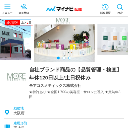
メニュー
会員登録
閲覧履歴
検索
締切間近
あと
2
日
自社ブランド商品の【品質管理・検査】
年休120日以上/土日祝休み
モアコスメティックス株式会社
★特許あり ★全国1,700の美容室・サロンに導入 ★賞与年3
回
勤務地
大阪府
雇用形態
正社員