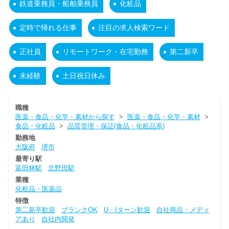
鉄道乗務員・船舶乗務員
化粧品
定時で帰れる仕事
注目の求人検索ワード
正社員
リモートワーク・在宅勤務
第二新卒
未経験
土日祝日休み
職種
医薬・食品・化学・素材から探す
>
医薬・食品・化学・素材
>
食品・化粧品
>
品質管理・保証(食品・化粧品系)
勤務地
大阪府
堺市
最寄り駅
富田林駅
北野田駅
業種
化粧品・医薬品
特徴
第二新卒歓迎
ブランクOK
U・Iターン歓迎
自社商品・メディ
アあり
自社内開発