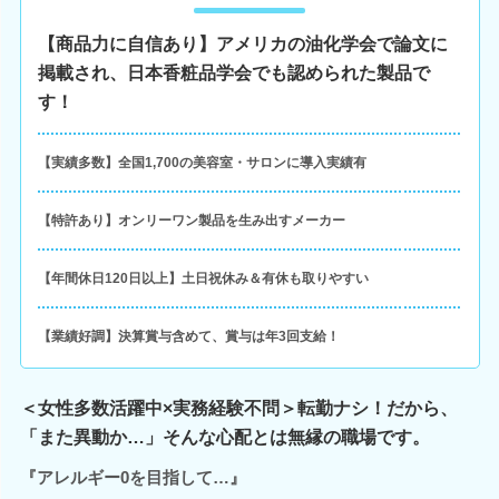
【商品力に自信あり】アメリカの油化学会で論文に
掲載され、日本香粧品学会でも認められた製品で
す！
【実績多数】全国1,700の美容室・サロンに導入実績有
【特許あり】オンリーワン製品を生み出すメーカー
【年間休日120日以上】土日祝休み＆有休も取りやすい
【業績好調】決算賞与含めて、賞与は年3回支給！
＜女性多数活躍中×実務経験不問＞転勤ナシ！だから、
「また異動か…」そんな心配とは無縁の職場です。
『アレルギー0を目指して…』