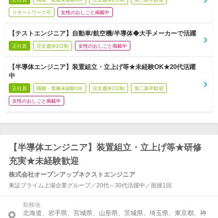
リモートワーク可
女性のおしごと掲載中
【テストエンジニア】自動車/航空機/半導体◆大手メーカーで活躍
正社員
完全週休2日制
女性のおしごと掲載中
【半導体エンジニア】装置組立・立上げ等★未経験OK★20代活躍
中
正社員
職種・業種未経験OK
完全週休2日制
第二新卒歓迎
女性のおしごと掲載中
【半導体エンジニア】装置組立・立上げ等★研修
充実★未経験歓迎
株式会社オープンアップネクストエンジニア
東証プライム上場企業グループ／20代～30代活躍中／面接1回
勤務地
北海道、岩手県、宮城県、山形県、茨城県、埼玉県、東京都、神