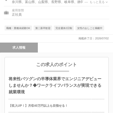
奈川県、富山県、山梨県、長野県、岐阜県、静岡県、愛知県、三
もっと見る
重県、滋賀県、京都府、大阪府、兵庫県、岡山県、広島県、福岡
雇用形態
県、佐賀県、長崎県、熊本県、大分県、鹿児島県
正社員
職種・業種未経験OK
第二新卒歓迎
完全週休2日制
女性のおしごと掲載中
掲載終了日：2026/07/02
求人情報
この求人のポイント
将来性バツグンの半導体業界でエンジニアデビュー
しませんか？◆ワークライフバランスが実現できる
就業環境
【収入UP！】月収40万円以上も目指せる！