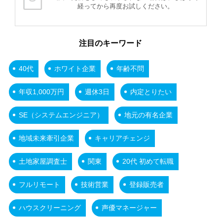
経ってから再度お試しください。
注目のキーワード
40代
ホワイト企業
年齢不問
年収1,000万円
週休3日
内定とりたい
SE（システムエンジニア）
地元の有名企業
地域未来牽引企業
キャリアチェンジ
土地家屋調査士
関東
20代 初めて転職
フルリモート
技術営業
登録販売者
ハウスクリーニング
声優マネージャー