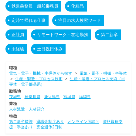
鉄道乗務員・船舶乗務員
化粧品
定時で帰れる仕事
注目の求人検索ワード
正社員
リモートワーク・在宅勤務
第二新卒
未経験
土日祝日休み
職種
電気・電子・機械・半導体から探す
>
電気・電子・機械・半導体
>
生産・製造・プロセス技術
>
生産・製造・プロセス技術（半
導体・電子部品系）
勤務地
茨城県
神奈川県
鹿児島県
宮城県
福岡県
業種
人材派遣・人材紹介
特徴
第二新卒歓迎
退職金制度あり
オンライン面談可
資格取得支
援・手当あり
完全週休2日制