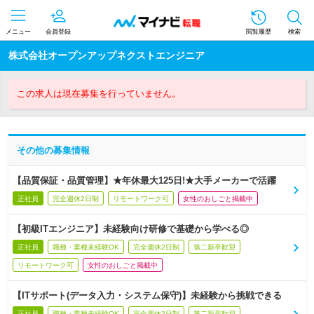
メニュー
会員登録
閲覧履歴
検索
株式会社オープンアップネクストエンジニア
この求人は現在募集を行っていません。
その他の募集情報
【品質保証・品質管理】★年休最大125日!★大手メーカーで活躍
正社員
完全週休2日制
リモートワーク可
女性のおしごと掲載中
【初級ITエンジニア】未経験向け研修で基礎から学べる◎
正社員
職種・業種未経験OK
完全週休2日制
第二新卒歓迎
リモートワーク可
女性のおしごと掲載中
【ITサポート(データ入力・システム保守)】未経験から挑戦できる
正社員
職種・業種未経験OK
完全週休2日制
第二新卒歓迎