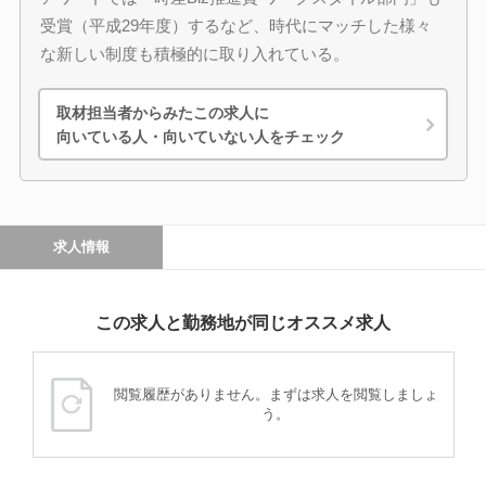
受賞（平成29年度）するなど、時代にマッチした様々
な新しい制度も積極的に取り入れている。
取材担当者からみたこの求人に
向いている人・向いていない人をチェック
求人情報
この求人と勤務地が同じオススメ求人
閲覧履歴がありません。まずは求人を閲覧しましょ
う。