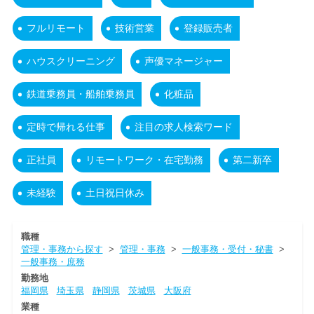
フルリモート
技術営業
登録販売者
ハウスクリーニング
声優マネージャー
鉄道乗務員・船舶乗務員
化粧品
定時で帰れる仕事
注目の求人検索ワード
正社員
リモートワーク・在宅勤務
第二新卒
未経験
土日祝日休み
職種
管理・事務から探す
>
管理・事務
>
一般事務・受付・秘書
>
一般事務・庶務
勤務地
福岡県
埼玉県
静岡県
茨城県
大阪府
業種