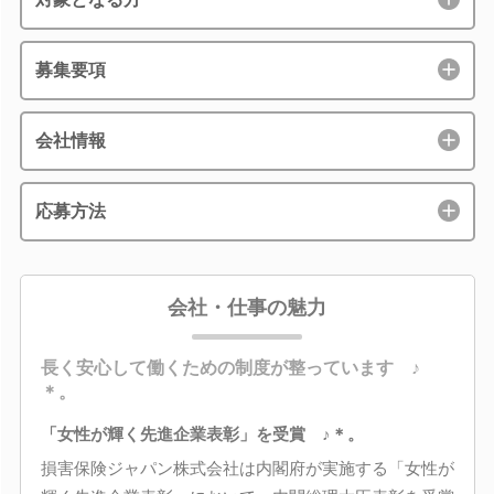
募集要項
会社情報
応募方法
会社・仕事の魅力
長く安心して働くための制度が整っています ♪
＊。
「女性が輝く先進企業表彰」を受賞 ♪＊。
損害保険ジャパン株式会社は内閣府が実施する「女性が