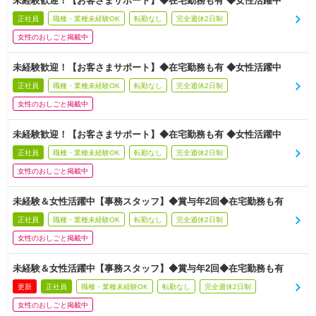
未経験歓迎！【お客さまサポート】◆在宅勤務も有 ◆女性活躍中
正社員
職種・業種未経験OK
転勤なし
完全週休2日制
女性のおしごと掲載中
未経験歓迎！【お客さまサポート】◆在宅勤務も有 ◆女性活躍中
正社員
職種・業種未経験OK
転勤なし
完全週休2日制
女性のおしごと掲載中
未経験歓迎！【お客さまサポート】◆在宅勤務も有 ◆女性活躍中
正社員
職種・業種未経験OK
転勤なし
完全週休2日制
女性のおしごと掲載中
未経験＆女性活躍中【事務スタッフ】◆賞与年2回◆在宅勤務も有
正社員
職種・業種未経験OK
転勤なし
完全週休2日制
女性のおしごと掲載中
未経験＆女性活躍中【事務スタッフ】◆賞与年2回◆在宅勤務も有
更新
正社員
職種・業種未経験OK
転勤なし
完全週休2日制
女性のおしごと掲載中