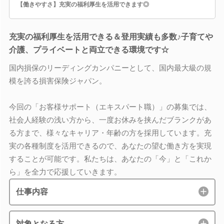
【働きやすさ】充実の福利厚生を活用できます◎
充実の福利厚生を活用できる＆登用実績も多数♪子育てや
介護、プライベートと両立できる環境です☆
国内損保のリーディングカンパニーとして、国内最大級の規
模を誇る損害保険ジャパン。
今回の「お客様サポート（エキスパート職）」の募集では、
社会人経験の浅い方から、一度お休みを挟んだブランクがあ
る方まで、様々なキャリア・年齢の方を採用しています。充
実の各種制度を活用できるので、あなたの望む働き方を実現
することが可能です。私たちは、あなたの「今」と「これか
ら」を全力で応援していきます。
仕事内容
対象となる方