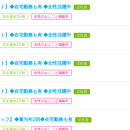
ト】◆在宅勤務も有 ◆女性活躍中
正社員
完全週休2日制
女性のおしごと掲載中
ト】◆在宅勤務も有 ◆女性活躍中
正社員
完全週休2日制
女性のおしごと掲載中
ト】◆在宅勤務も有 ◆女性活躍中
正社員
完全週休2日制
女性のおしごと掲載中
ト】◆在宅勤務も有 ◆女性活躍中
正社員
完全週休2日制
女性のおしごと掲載中
ッフ】◆賞与年2回◆在宅勤務も有
正社員
完全週休2日制
女性のおしごと掲載中