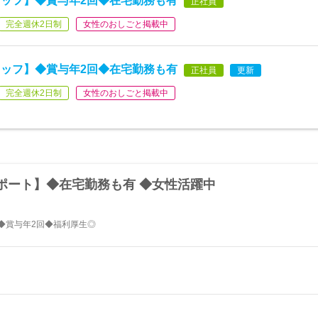
ッフ】◆賞与年2回◆在宅勤務も有
正社員
完全週休2日制
女性のおしごと掲載中
ッフ】◆賞与年2回◆在宅勤務も有
正社員
更新
完全週休2日制
女性のおしごと掲載中
ポート】◆在宅勤務も有 ◆女性活躍中
◆賞与年2回◆福利厚生◎