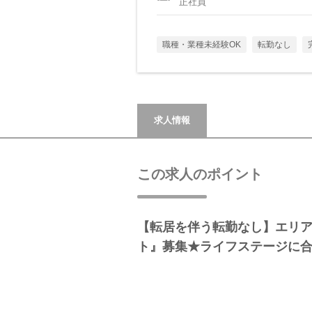
正社員
職種・業種未経験OK
転勤なし
求人情報
この求人のポイント
【転居を伴う転勤なし】エリ
ト』募集★ライフステージに合