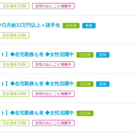
完全週休2日制
女性のおしごと掲載中
中◎月給33万円以上＋諸手当
正社員
更新
完全週休2日制
ト】◆在宅勤務も有 ◆女性活躍中
正社員
更新
完全週休2日制
女性のおしごと掲載中
ト】◆在宅勤務も有 ◆女性活躍中
正社員
更新
完全週休2日制
女性のおしごと掲載中
ト】◆在宅勤務も有 ◆女性活躍中
正社員
完全週休2日制
女性のおしごと掲載中