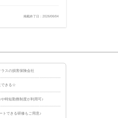
掲載終了日：2026/06/04
クラスの損害保険会社
にできる☆
休や時短勤務制度が利用可♪
ートできる研修もご用意♪