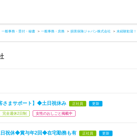
一般事務・受付・秘書
一般事務・庶務
損害保険ジャパン株式会社
未経験歓迎！
社
客さまサポート】◆土日祝休み
正社員
更新
完全週休2日制
女性のおしごと掲載中
日祝休◆賞与年2回◆在宅勤務も有
正社員
更新