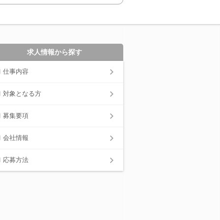
求人情報から探す
仕事内容
対象となる方
募集要項
会社情報
応募方法