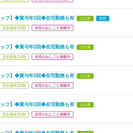
ッフ】◆賞与年2回◆在宅勤務も有
正社員
更新
完全週休2日制
女性のおしごと掲載中
ッフ】◆賞与年2回◆在宅勤務も有
正社員
完全週休2日制
女性のおしごと掲載中
ッフ】◆賞与年2回◆在宅勤務も有
正社員
完全週休2日制
女性のおしごと掲載中
ッフ】◆賞与年2回◆在宅勤務も有
正社員
完全週休2日制
女性のおしごと掲載中