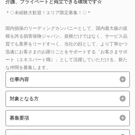
介護、プライベートと両立できる環境です☆
＊◇未経験大歓迎！エリア限定募集！◇＊
国内損保のリーディングカンパニーとして、国内最大級の規
模を誇る損害保険ジャパン。規模だけではなく、サービス品
質でも業界をリードすべく、当社の顔として、より丁寧かつ
迅速にお客さまのお困りごとをサポートする「お客さまサポ
ート（エキスパート職）」として活躍していただける、新た
な仲間を募集します。
仕事内容
対象となる方
募集要項