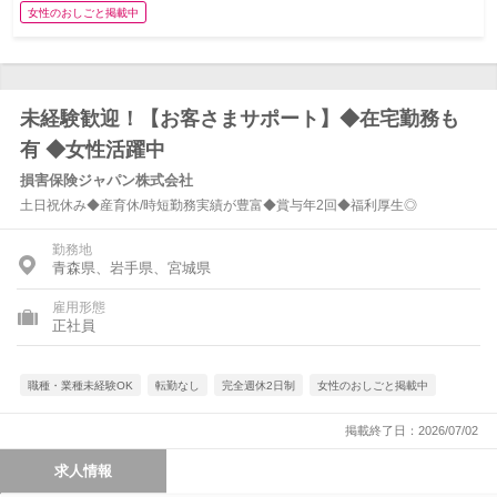
女性のおしごと掲載中
未経験歓迎！【お客さまサポート】◆在宅勤務も
有 ◆女性活躍中
損害保険ジャパン株式会社
土日祝休み◆産育休/時短勤務実績が豊富◆賞与年2回◆福利厚生◎
勤務地
青森県、岩手県、宮城県
雇用形態
正社員
職種・業種未経験OK
転勤なし
完全週休2日制
女性のおしごと掲載中
掲載終了日：2026/07/02
求人情報