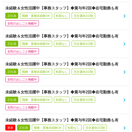
未経験＆女性活躍中【事務スタッフ】◆賞与年2回◆在宅勤務も有
正社員
職種・業種未経験OK
転勤なし
完全週休2日制
女性のおしごと掲載中
未経験＆女性活躍中【事務スタッフ】◆賞与年2回◆在宅勤務も有
正社員
職種・業種未経験OK
転勤なし
完全週休2日制
女性のおしごと掲載中
未経験＆女性活躍中【事務スタッフ】◆賞与年2回◆在宅勤務も有
正社員
職種・業種未経験OK
転勤なし
完全週休2日制
女性のおしごと掲載中
未経験＆女性活躍中【事務スタッフ】◆賞与年2回◆在宅勤務も有
正社員
職種・業種未経験OK
転勤なし
完全週休2日制
女性のおしごと掲載中
未経験＆女性活躍中【事務スタッフ】◆賞与年2回◆在宅勤務も有
更新
正社員
職種・業種未経験OK
転勤なし
完全週休2日制