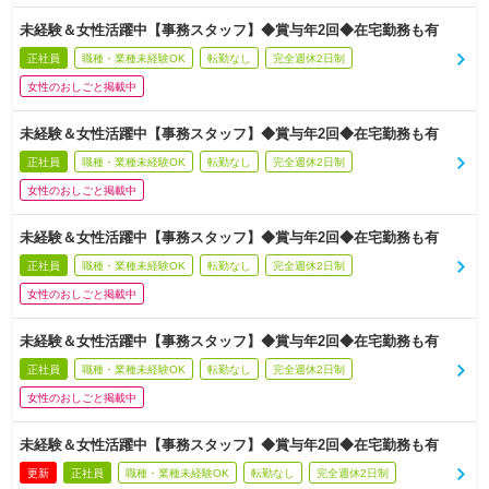
未経験＆女性活躍中【事務スタッフ】◆賞与年2回◆在宅勤務も有
正社員
職種・業種未経験OK
転勤なし
完全週休2日制
女性のおしごと掲載中
未経験＆女性活躍中【事務スタッフ】◆賞与年2回◆在宅勤務も有
正社員
職種・業種未経験OK
転勤なし
完全週休2日制
女性のおしごと掲載中
未経験＆女性活躍中【事務スタッフ】◆賞与年2回◆在宅勤務も有
正社員
職種・業種未経験OK
転勤なし
完全週休2日制
女性のおしごと掲載中
未経験＆女性活躍中【事務スタッフ】◆賞与年2回◆在宅勤務も有
正社員
職種・業種未経験OK
転勤なし
完全週休2日制
女性のおしごと掲載中
未経験＆女性活躍中【事務スタッフ】◆賞与年2回◆在宅勤務も有
更新
正社員
職種・業種未経験OK
転勤なし
完全週休2日制