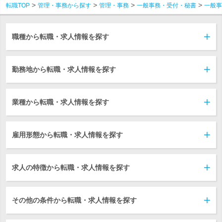
転職TOP
管理・事務から探す
管理・事務
一般事務・受付・秘書
一般事
職種から転職・求人情報を探す
勤務地から転職・求人情報を探す
業種から転職・求人情報を探す
雇用形態から転職・求人情報を探す
求人の特徴から転職・求人情報を探す
その他の条件から転職・求人情報を探す