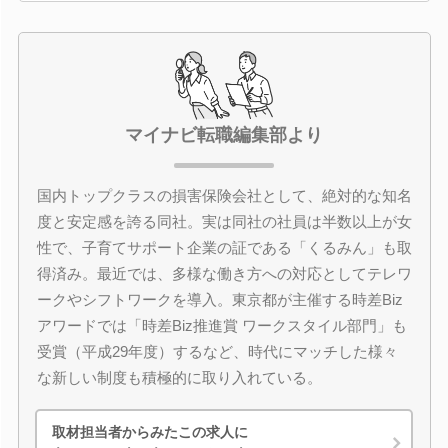
マイナビ転職編集部より
国内トップクラスの損害保険会社として、絶対的な知名
度と安定感を誇る同社。実は同社の社員は半数以上が女
性で、子育てサポート企業の証である「くるみん」も取
得済み。最近では、多様な働き方への対応としてテレワ
ークやシフトワークを導入。東京都が主催する時差Biz
アワードでは「時差Biz推進賞 ワークスタイル部門」も
受賞（平成29年度）するなど、時代にマッチした様々
な新しい制度も積極的に取り入れている。
取材担当者からみたこの求人に