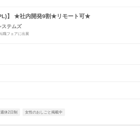
・PL)】 ★社内開発9割★リモート可★
システムズ
日転職フェアに出展
週休2日制
女性のおしごと掲載中