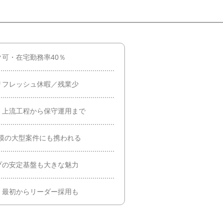
可・在宅勤務率40％
リフレッシュ休暇／残業少
！上流工程から保守運用まで
模の大型案件にも携われる
プの安定基盤も大きな魅力
、最初からリーダー採用も