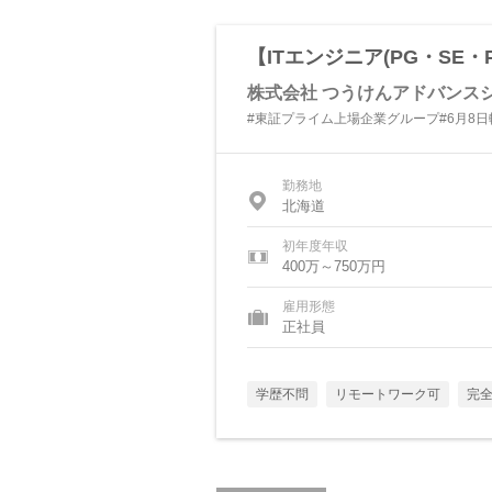
【ITエンジニア(PG・SE
株式会社 つうけんアドバンス
#東証プライム上場企業グループ#6月8
勤務地
北海道
初年度年収
400万～750万円
雇用形態
正社員
学歴不問
リモートワーク可
完全