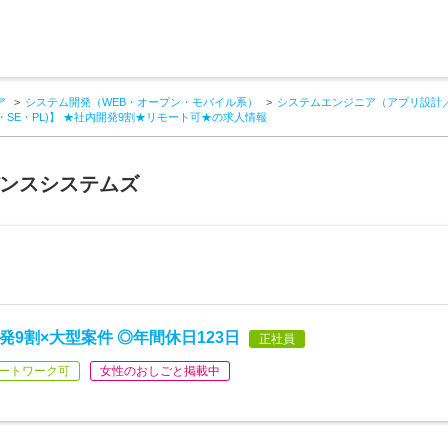
ア
システム開発（WEB・オープン・モバイル系）
システムエンジニア（アプリ設計
G・SE・PL)】 ★社内開発9割★リモート可★の求人情報
バンスシステムズ
発9割×大型案件 ◎年間休日123日
正社員
ートワーク可
女性のおしごと掲載中