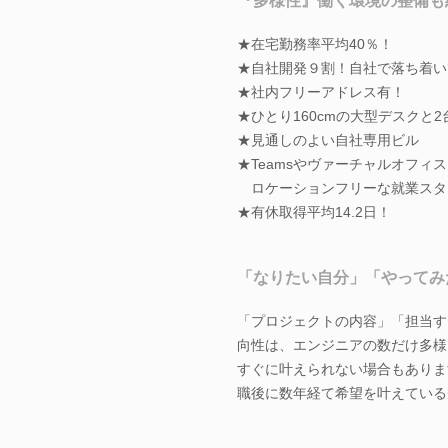
『多様性』働く環境の整備も
★在宅勤務率平均40％！
★自社開発９割！自社で落ち着い
★社内フリーアドレス有！
★ひとり160cmの大型デスクと
★見通しのよい自社専用ビル
★Teamsやヴァーチャルオフィ
ロケーションフリーな就業スタ
★有休取得平均14.2日！
「なりたい自分」「やってみ
「プロジェクトの内容」「担当す
向性は、エンジニアの数だけ多様
すぐに叶えられない場合もありま
職後に数年経て希望を叶えている