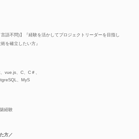
問／言語不問)】『経験を活かしてプロジェクトリーダーを目指し
技術を確立したい方』
act、vue.js、C、C＃、
tgreSQL、MyS
築経験
た方／