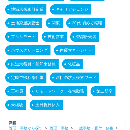
地域未来牽引企業
キャリアチェンジ
土地家屋調査士
関東
20代 初めて転職
フルリモート
技術営業
登録販売者
ハウスクリーニング
声優マネージャー
鉄道乗務員・船舶乗務員
化粧品
定時で帰れる仕事
注目の求人検索ワード
正社員
リモートワーク・在宅勤務
第二新卒
未経験
土日祝日休み
職種
管理・事務から探す
>
管理・事務
>
一般事務・受付・秘書
>