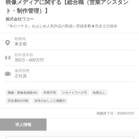
映像メディアに関する【総合職（営業アシスタン
ト・制作管理）】
株式会社ワコー
『冬のソナタ』をはじめ人気作品の取扱い実績多数★完全土日祝休
勤務地
東京都
初年度年収
350万～600万円
雇用形態
正社員
職種・業種未経験OK
学歴不問
リモートワーク可
転勤なし
完全週休2日制
女性のおしごと掲載中
掲載終了日：2026/07/23
求人情報