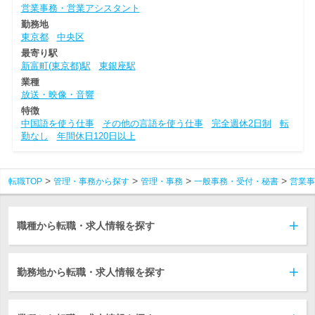
営業事務・営業アシスタント
勤務地
東京都
中央区
最寄り駅
新富町(東京都)駅
東銀座駅
業種
放送・映像・音響
特徴
中国語を使う仕事
その他の言語を使う仕事
完全週休2日制
転
勤なし
年間休日120日以上
転職TOP
管理・事務から探す
管理・事務
一般事務・受付・秘書
営業事
職種から転職・求人情報を探す
勤務地から転職・求人情報を探す