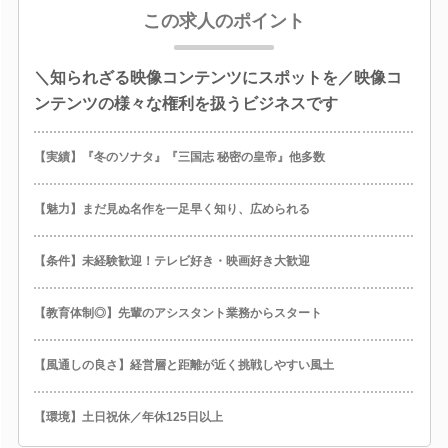
この求人のポイント
＼知られざる映像コンテンツにスポットを／映像コ
ンテンツの様々な権利を扱うビジネスです
【実績】『冬のソナタ』『三国志 秘密の皇帝』他多数
【魅力】まだ見ぬ名作を一足早く知り、広められる
【条件】未経験歓迎！テレビ好き・映画好き大歓迎
【教育体制◎】先輩のアシスタント業務からスタート
【風通しの良さ】経営層と距離が近く挑戦しやすい風土
【環境】土日祝休／年休125日以上