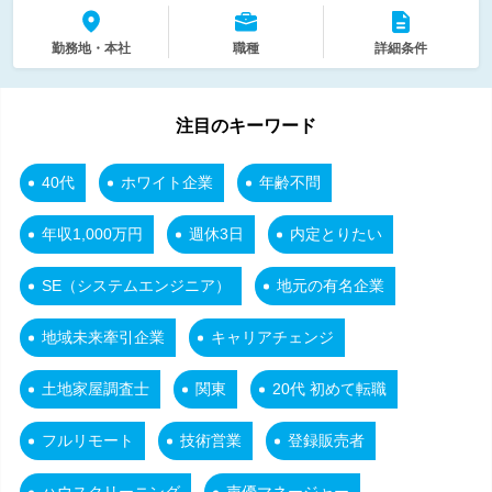
勤務地・本社
職種
詳細条件
注目のキーワード
40代
ホワイト企業
年齢不問
年収1,000万円
週休3日
内定とりたい
SE（システムエンジニア）
地元の有名企業
地域未来牽引企業
キャリアチェンジ
土地家屋調査士
関東
20代 初めて転職
フルリモート
技術営業
登録販売者