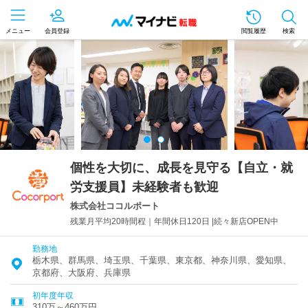
メニュー
会員登録
閲覧履歴
検索
個性を大切に、成長を見守る【自立・就
労支援員】未経験者も歓迎
株式会社ココルポート
残業月平均20時間程｜年間休日120日 |続々新店OPEN中
勤務地
栃木県、群馬県、埼玉県、千葉県、東京都、神奈川県、愛知県、
京都府、大阪府、兵庫県
初年度年収
310万～460万円