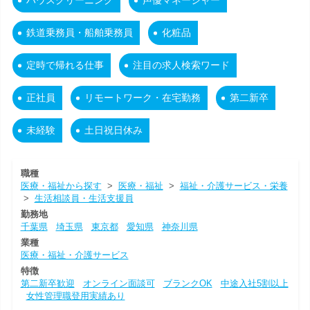
ハウスクリーニング
声優マネージャー
鉄道乗務員・船舶乗務員
化粧品
定時で帰れる仕事
注目の求人検索ワード
正社員
リモートワーク・在宅勤務
第二新卒
未経験
土日祝日休み
職種
医療・福祉から探す
>
医療・福祉
>
福祉・介護サービス・栄養
>
生活相談員・生活支援員
勤務地
千葉県
埼玉県
東京都
愛知県
神奈川県
業種
医療・福祉・介護サービス
特徴
第二新卒歓迎
オンライン面談可
ブランクOK
中途入社5割以上
女性管理職登用実績あり