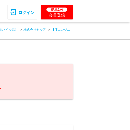
簡単1分
ログイン
会員登録
モバイル系）
株式会社セルア
【ITエンジニ
。