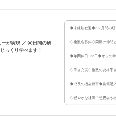
◆未経験歓迎◆3ヶ月間の
◇複数名募集◇同期の仲間
ーが実現 ／ 90日間の研
らじっくり学べます！
◆年間休日123日◆オフの
◇手当充実◇複数の資格手
◆成長の機会豊富◆書籍購
◇穏やかな社風◇懇親会や