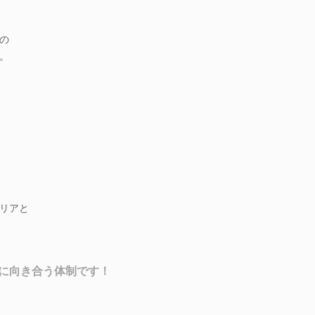
の
。
リアと
に向き合う体制です！