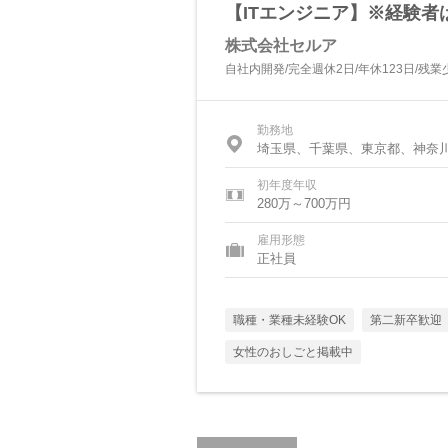
【ITエンジニア】※経験者
株式会社セルア
自社内開発/完全週休2日/年休123日/残
勤務地
埼玉県、千葉県、東京都、神奈
初年度年収
280万～700万円
雇用形態
正社員
職種・業種未経験OK
第二新卒歓迎
女性のおしごと掲載中