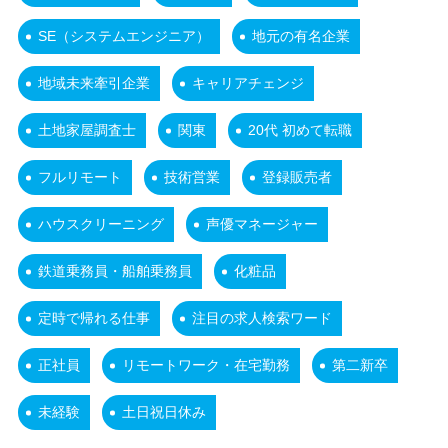
SE（システムエンジニア）
地元の有名企業
地域未来牽引企業
キャリアチェンジ
土地家屋調査士
関東
20代 初めて転職
フルリモート
技術営業
登録販売者
ハウスクリーニング
声優マネージャー
鉄道乗務員・船舶乗務員
化粧品
定時で帰れる仕事
注目の求人検索ワード
正社員
リモートワーク・在宅勤務
第二新卒
未経験
土日祝日休み