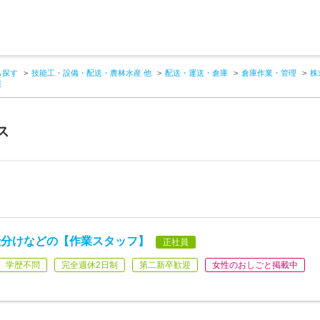
ら探す
技能工・設備・配送・農林水産 他
配送・運送・倉庫
倉庫作業・管理
株
報
ス
仕分けなどの【作業スタッフ】
正社員
学歴不問
完全週休2日制
第二新卒歓迎
女性のおしごと掲載中