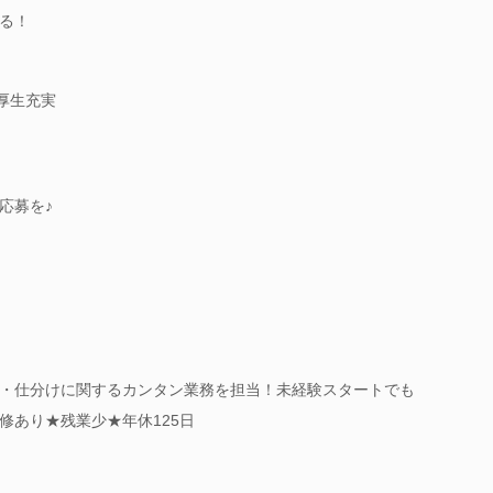
る！
厚生充実
応募を♪
・仕分けに関するカンタン業務を担当！未経験スタートでも
修あり★残業少★年休125日