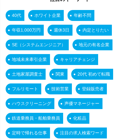
40代
ホワイト企業
年齢不問
年収1,000万円
週休3日
内定とりたい
SE（システムエンジニア）
地元の有名企業
地域未来牽引企業
キャリアチェンジ
土地家屋調査士
関東
20代 初めて転職
フルリモート
技術営業
登録販売者
ハウスクリーニング
声優マネージャー
鉄道乗務員・船舶乗務員
化粧品
定時で帰れる仕事
注目の求人検索ワード