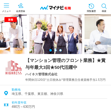
メニュー
会員登録
閲覧履歴
検索
新着
【マンション管理のフロント業務】★賞
与年最大3回★50代活躍中
ハイネス管理株式会社
年間休日120日*土日祝休み*管理業務主任者資格手当1.5万円
勤務地
埼玉県、千葉県、東京都、神奈川県
初年度年収
490万～630万円