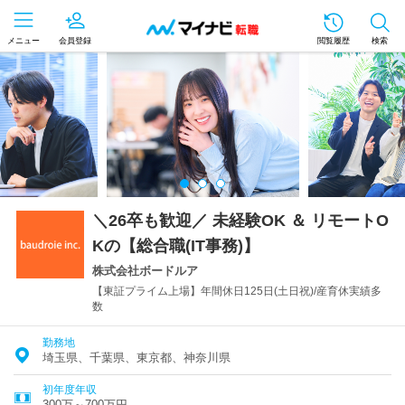
メニュー
会員登録
閲覧履歴
検索
＼26卒も歓迎／ 未経験OK ＆ リモートO
Kの【総合職(IT事務)】
株式会社ボードルア
【東証プライム上場】年間休日125日(土日祝)/産育休実績多
数
勤務地
埼玉県、千葉県、東京都、神奈川県
初年度年収
300万～700万円