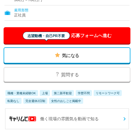
雇用形態
正社員
応募フォームへ進む
志望動機・自己PR不要
気になる
質問する
職種・業種未経験OK
上場
第二新卒歓迎
学歴不問
リモートワーク可
転勤なし
完全週休2日制
女性のおしごと掲載中
働く現場の雰囲気を動画で知る