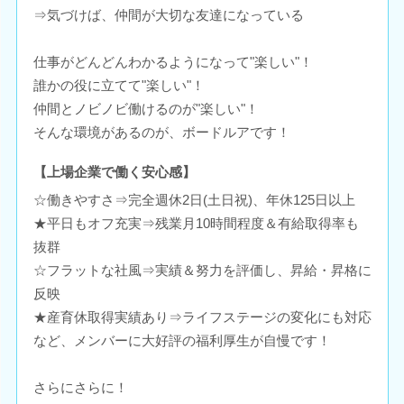
⇒気づけば、仲間が大切な友達になっている
仕事がどんどんわかるようになって"楽しい"！
誰かの役に立てて"楽しい"！
仲間とノビノビ働けるのが"楽しい"！
そんな環境があるのが、ボードルアです！
【上場企業で働く安心感】
☆働きやすさ⇒完全週休2日(土日祝)、年休125日以上
★平日もオフ充実⇒残業月10時間程度＆有給取得率も
抜群
☆フラットな社風⇒実績＆努力を評価し、昇給・昇格に
反映
★産育休取得実績あり⇒ライフステージの変化にも対応
など、メンバーに大好評の福利厚生が自慢です！
さらにさらに！