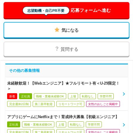
応募フォームへ進む
志望動機・自己PR不要
気になる
質問する
その他の募集情報
未経験歓迎！【Webエンジニア】★フルリモート有＜U-29限定！
＞
新着
正社員
職種・業種未経験OK
上場
転勤なし
学歴不問
完全週休2日制
第二新卒歓迎
リモートワーク可
女性のおしごと掲載中
アプリにゲームにNetflixまで！育成枠大募集【初級エンジニア】
正社員
職種・業種未経験OK
上場
転勤なし
学歴不問
完全週休2日制
第二新卒歓迎
リモートワーク可
女性のおしごと掲載中