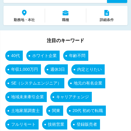
勤務地・本社
職種
詳細条件
注目のキーワード
40代
ホワイト企業
年齢不問
年収1,000万円
週休3日
内定とりたい
SE（システムエンジニア）
地元の有名企業
地域未来牽引企業
キャリアチェンジ
土地家屋調査士
関東
20代 初めて転職
フルリモート
技術営業
登録販売者