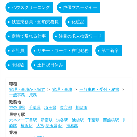
ハウスクリーニング
声優マネージャー
鉄道乗務員・船舶乗務員
化粧品
定時で帰れる仕事
注目の求人検索ワード
正社員
リモートワーク・在宅勤務
第二新卒
未経験
土日祝日休み
職種
管理・事務から探す
>
管理・事務
>
一般事務・受付・秘書
>
一般事務・庶務
勤務地
神奈川県
千葉県
埼玉県
東京都
川崎市
最寄り駅
六本木一丁目駅
新宿駅
渋谷駅
池袋駅
千葉駅
西船橋駅
川
崎駅
横浜駅
大宮(埼玉県)駅
浦和駅
業種