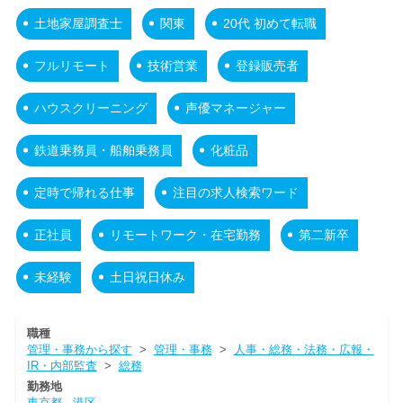
土地家屋調査士
関東
20代 初めて転職
フルリモート
技術営業
登録販売者
ハウスクリーニング
声優マネージャー
鉄道乗務員・船舶乗務員
化粧品
定時で帰れる仕事
注目の求人検索ワード
正社員
リモートワーク・在宅勤務
第二新卒
未経験
土日祝日休み
職種
管理・事務から探す
>
管理・事務
>
人事・総務・法務・広報・
IR・内部監査
>
総務
勤務地
東京都
港区