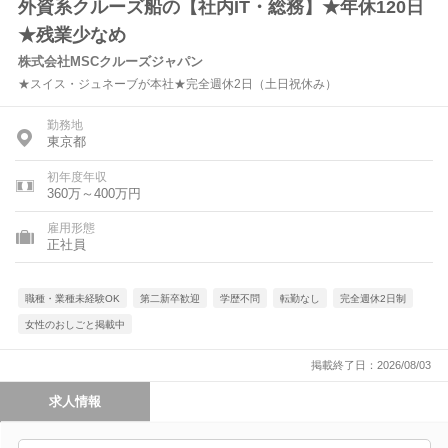
外資系クルーズ船の【社内IT・総務】★年休120日
★残業少なめ
株式会社MSCクルーズジャパン
★スイス・ジュネーブが本社★完全週休2日（土日祝休み）
勤務地
東京都
初年度年収
360万～400万円
雇用形態
正社員
職種・業種未経験OK
第二新卒歓迎
学歴不問
転勤なし
完全週休2日制
女性のおしごと掲載中
掲載終了日：2026/08/03
求人情報