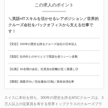
この求人のポイント
＼英語×ITスキルを活かせるレアポジション／世界的
クルーズ会社をバックオフィスから支える仕事で
す！
【安定】300年の歴史を誇るクルーズ会社の日本法人
【英語】社内外とのやりとりで英語を使うシーン多数
【社風】40名弱の会社。社長含め距離が近く風通し◎
【環境】残業月5h／完全週休2日制／高有休消化率
スイスに本社を持ち、300年の歴史を誇るMSCクルーズは、3
万人以上の従業員を有する世界トップクラスのクルーズブラ