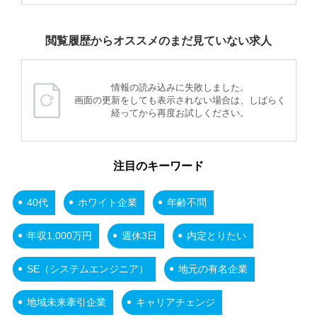
閲覧履歴からオススメのまだ見ていない求人
情報の読み込みに失敗しました。
画面の更新をしても表示されない場合は、しばらく
経ってから再度お試しください。
注目のキーワード
40代
ホワイト企業
年齢不問
年収1,000万円
週休3日
内定とりたい
SE（システムエンジニア）
地元の有名企業
地域未来牽引企業
キャリアチェンジ