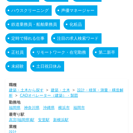
ハウスクリーニング
声優マネージャー
鉄道乗務員・船舶乗務員
化粧品
定時で帰れる仕事
注目の求人検索ワード
正社員
リモートワーク・在宅勤務
第二新卒
未経験
土日祝日休み
職種
建築・土木から探す
>
建築・土木
>
設計・積算・測量・構造解
析
>
CADオペレーター（建築）・製図
勤務地
福岡県
神奈川県
沖縄県
横浜市
福岡市
最寄り駅
高宮(福岡県)駅
安里駅
新横浜駅
業種
設計