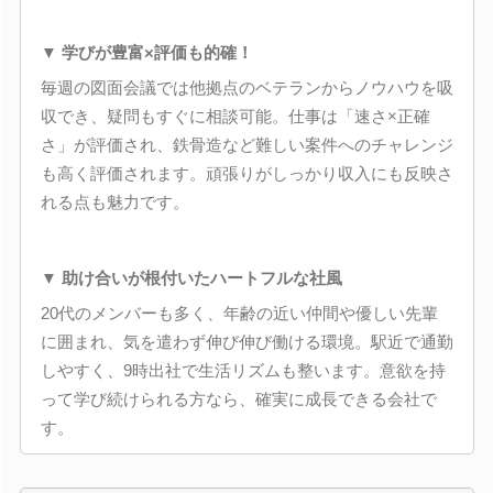
▼ 学びが豊富×評価も的確！
毎週の図面会議では他拠点のベテランからノウハウを吸
収でき、疑問もすぐに相談可能。仕事は「速さ×正確
さ」が評価され、鉄骨造など難しい案件へのチャレンジ
も高く評価されます。頑張りがしっかり収入にも反映さ
れる点も魅力です。
▼ 助け合いが根付いたハートフルな社風
20代のメンバーも多く、年齢の近い仲間や優しい先輩
に囲まれ、気を遣わず伸び伸び働ける環境。駅近で通勤
しやすく、9時出社で生活リズムも整います。意欲を持
って学び続けられる方なら、確実に成長できる会社で
す。