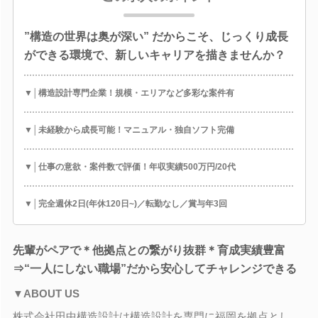
”構造の世界は奥が深い” だからこそ、じっくり成長
ができる環境で、新しいキャリアを描きませんか？
▼│構造設計専門企業！規模・エリアなど多彩な案件有
▼│未経験から成長可能！マニュアル・独自ソフト完備
▼│仕事の意欲・案件数で評価！年収実績500万円/20代
▼│完全週休2日(年休120日~)／転勤なし／賞与年3回
先輩がペアで＊他拠点との繋がり抜群＊育成実績豊富
⇒“一人にしない職場”だから安心してチャレンジできる
▼ABOUT US
株式会社田中構造設計は構造設計を専門に福岡を拠点とし、