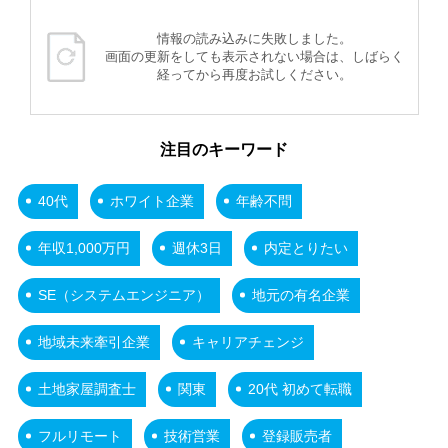
情報の読み込みに失敗しました。
画面の更新をしても表示されない場合は、しばらく
経ってから再度お試しください。
注目のキーワード
40代
ホワイト企業
年齢不問
年収1,000万円
週休3日
内定とりたい
SE（システムエンジニア）
地元の有名企業
地域未来牽引企業
キャリアチェンジ
土地家屋調査士
関東
20代 初めて転職
フルリモート
技術営業
登録販売者