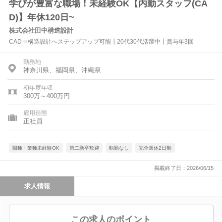
学びが豊富な職場！未経験OK【内勤スタッフ(CA
D)】年休120日~
株式会社田中構造設計
CAD⇒構造設計へステップアップ可能┃20代30代活躍中┃賞与年3回
勤務地
神奈川県、福岡県、沖縄県
初年度年収
300万～400万円
雇用形態
正社員
職種・業種未経験OK
第二新卒歓迎
転勤なし
完全週休2日制
掲載終了日：2026/06/15
求人情報
この求人のポイント