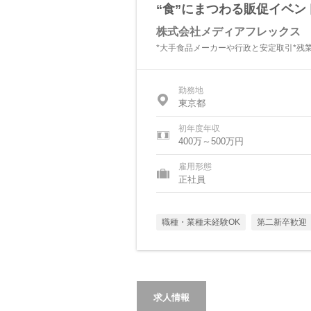
“食”にまつわる販促イベン
株式会社メディアフレックス
*大手食品メーカーや行政と安定取引*残業月
勤務地
東京都
初年度年収
400万～500万円
雇用形態
正社員
職種・業種未経験OK
第二新卒歓迎
求人情報