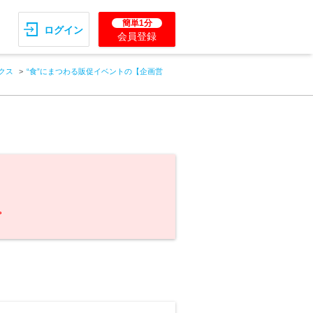
簡単1分
ログイン
会員登録
クス
“食”にまつわる販促イベントの【企画営
。