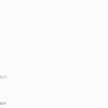
など。
会や