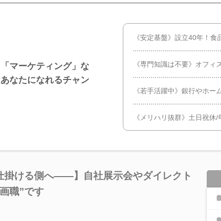
《安定基盤》設立40年！食
《専門知識は不要》オフィス
」「マーケティング」な
たあなたになれるチャン
《若手活躍中》銀行やホー
《メリハリ抜群》土日祝休/年
仕掛ける側へ――】自社展示会やダイレクト
画職”です