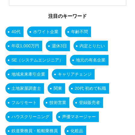
注目のキーワード
40代
ホワイト企業
年齢不問
年収1,000万円
週休3日
内定とりたい
SE（システムエンジニア）
地元の有名企業
地域未来牽引企業
キャリアチェンジ
土地家屋調査士
関東
20代 初めて転職
フルリモート
技術営業
登録販売者
ハウスクリーニング
声優マネージャー
鉄道乗務員・船舶乗務員
化粧品