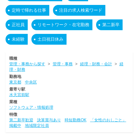
定時で帰れる仕事
注目の求人検索ワード
正社員
リモートワーク・在宅勤務
第二新卒
未経験
土日祝日休み
職種
管理・事務から探す
>
管理・事務
>
経理・財務・会計
>
経
理・財務
勤務地
東京都
中央区
最寄り駅
水天宮前駅
業種
ソフトウェア・情報処理
特徴
第二新卒歓迎
決算賞与あり
時短勤務OK
「女性のおしごと」
掲載中
地域限定社員