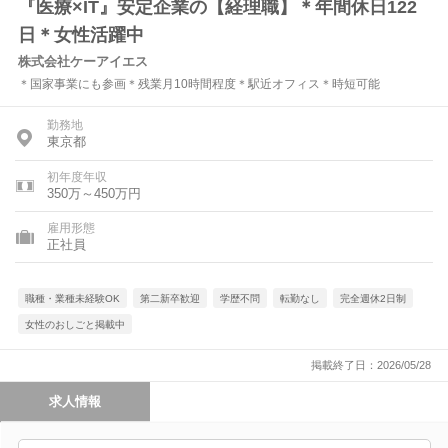
『医療×IT』安定企業の【経理職】＊年間休日122
日＊女性活躍中
株式会社ケーアイエス
＊国家事業にも参画＊残業月10時間程度＊駅近オフィス＊時短可能
勤務地
東京都
初年度年収
350万～450万円
雇用形態
正社員
職種・業種未経験OK
第二新卒歓迎
学歴不問
転勤なし
完全週休2日制
女性のおしごと掲載中
掲載終了日：2026/05/28
求人情報